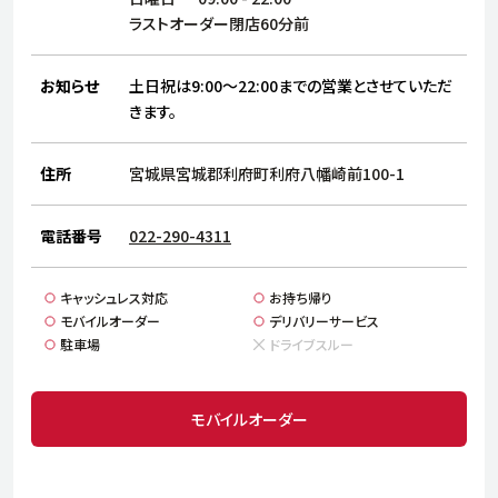
サステナビリティ
人
ラストオーダー閉店60分前
労
サプ
ブランド
店舗検索
お知らせ
土日祝は9:00～22:00までの営業とさせていただ
社
きます。
店舗一覧
採用情報
よくある質問・お問い合わせ
住所
宮城県宮城郡利府町利府八幡崎前100-1
日本語
English
简体中文
電話番号
022-290-4311
キャッシュレス対応
お持ち帰り
モバイルオーダー
デリバリーサービス
駐車場
ドライブスルー
モバイルオーダー