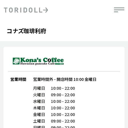
Skip to content
Return to Nav
Day of the Week
phone
Hours
コナズ珈琲利府
PRニュース
中長期経営計画
ライブラリ
IRニュース
決
地
方針
ファイナンス戦略
トリドールのサステナビリティ
有
気
デジタルトランス
粟田社長が語る
財
資
会社情報
フォーメーション戦略
トリドールのサステナビリティ
決
エ
粟田社長が語るトリドールDX
ステークホルダーとの
月
自
営業時間
営業時間外
-
開店時間
10:00
金曜日
経営理念
コミュニケーション
DXビジョン2028
チ
人
月曜日
10:00
-
22:00
トリドールのDX ～これまでとこれから～
連
火曜日
09:00
-
22:00
ニュース
商品
水曜日
10:00
-
22:00
人
木曜日
10:00
-
22:00
株主・投資家情報
ダ
金曜日
10:00
-
22:00
土曜日
09:00
-
22:00
働
日曜日
09:00
-
22:00