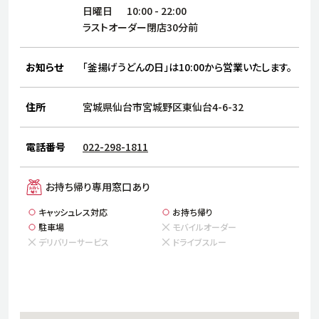
サステナビリティ
人
日曜日
10:00
-
22:00
労
ラストオーダー閉店30分前
サプ
ブランド
店舗検索
社
お知らせ
「釜揚げうどんの日」は10:00から営業いたします。
店舗一覧
採用情報
よくある質問・お問い合わせ
住所
宮城県仙台市宮城野区東仙台4-6-32
電話番号
022-298-1811
日本語
English
简体中文
お持ち帰り専用窓口あり
キャッシュレス対応
お持ち帰り
駐車場
モバイルオーダー
デリバリーサービス
ドライブスルー