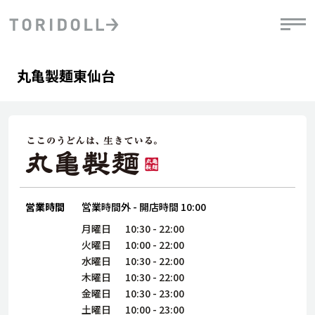
Skip to content
Return to Nav
Day of the Week
phone
Hours
丸亀製麺東仙台
PRニュース
中長期経営計画
ライブラリ
IRニュース
決
地
方針
ファイナンス戦略
トリドールのサステナビリティ
有
気
デジタルトランス
粟田社長が語る
財
資
会社情報
フォーメーション戦略
トリドールのサステナビリティ
決
エ
粟田社長が語るトリドールDX
ステークホルダーとの
月
自
経営理念
コミュニケーション
DXビジョン2028
営業時間
営業時間外
-
開店時間
10:00
チ
人
トリドールのDX ～これまでとこれから～
連
月曜日
10:30
-
22:00
ニュース
商品
火曜日
10:00
-
22:00
人
水曜日
10:30
-
22:00
株主・投資家情報
木曜日
10:30
-
22:00
ダ
金曜日
10:30
-
23:00
働
土曜日
10:00
-
23:00