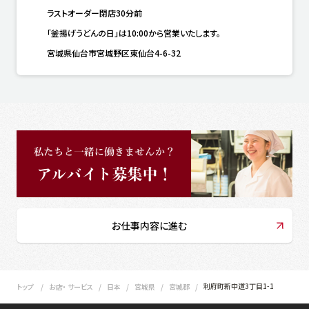
ラストオーダー閉店30分前
「釜揚げうどんの日」は10:00から営業いたします。
宮城県仙台市宮城野区東仙台4-6-32
お仕事内容に進む
利府町新中道3丁目1-1
トップ
お店・ サービス
日本
宮城県
宮城郡