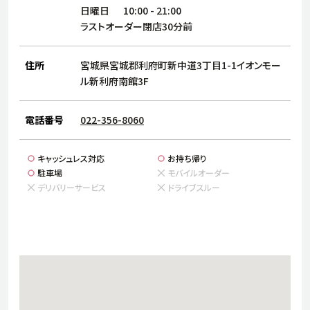
サステナビリティ
人
日曜日
10:00
-
21:00
労
ラストオーダー閉店30分前
サプ
ブランド
店舗検索
社
住所
宮城県宮城郡利府町新中道3丁目1-1イオンモー
店舗一覧
採用情報
ル新利府南館3F
よくある質問・お問い合わせ
電話番号
022-356-8060
日本語
English
简体中文
キャッシュレス対応
お持ち帰り
駐車場
モバイルオーダー
デリバリーサービス
ドライブスルー