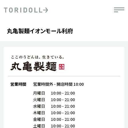
Skip to content
Return to Nav
Day of the Week
phone
Hours
丸亀製麺イオンモール利府
PRニュース
中長期経営計画
ライブラリ
IRニュース
決
地
方針
ファイナンス戦略
トリドールのサステナビリティ
有
気
デジタルトランス
粟田社長が語る
財
資
会社情報
フォーメーション戦略
トリドールのサステナビリティ
決
エ
粟田社長が語るトリドールDX
ステークホルダーとの
月
自
経営理念
コミュニケーション
DXビジョン2028
営業時間
営業時間外
-
開店時間
10:00
チ
人
トリドールのDX ～これまでとこれから～
連
月曜日
10:00
-
21:00
ニュース
商品
火曜日
10:00
-
21:00
人
水曜日
10:00
-
21:00
株主・投資家情報
木曜日
10:00
-
21:00
ダ
金曜日
10:00
-
21:00
働
土曜日
10:00
-
21:00