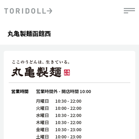
Skip to content
Return to Nav
Day of the Week
phone
Hours
丸亀製麺函館西
PRニュース
中長期経営計画
ライブラリ
IRニュース
決
地
方針
ファイナンス戦略
トリドールのサステナビリティ
有
気
デジタルトランス
粟田社長が語る
財
資
会社情報
フォーメーション戦略
トリドールのサステナビリティ
決
エ
粟田社長が語るトリドールDX
ステークホルダーとの
月
自
経営理念
コミュニケーション
DXビジョン2028
営業時間
営業時間外
-
開店時間
10:00
チ
人
トリドールのDX ～これまでとこれから～
連
月曜日
10:30
-
22:00
ニュース
商品
火曜日
10:00
-
22:00
人
水曜日
10:30
-
22:00
株主・投資家情報
木曜日
10:30
-
22:00
ダ
金曜日
10:30
-
23:00
働
土曜日
10:00
-
23:00