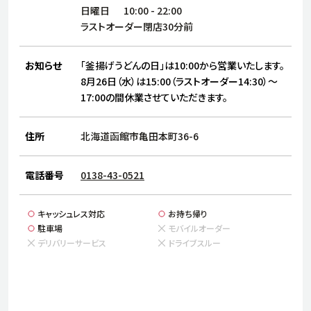
サステナビリティ
人
日曜日
10:00
-
22:00
労
ラストオーダー閉店30分前
サプ
ブランド
店舗検索
社
お知らせ
「釜揚げうどんの日」は10:00から営業いたします。
店舗一覧
採用情報
8月26日（水）は15:00（ラストオーダー14:30）～
17:00の間休業させていただきます。
よくある質問・お問い合わせ
住所
北海道函館市亀田本町36-6
日本語
English
简体中文
電話番号
0138-43-0521
キャッシュレス対応
お持ち帰り
駐車場
モバイルオーダー
デリバリーサービス
ドライブスルー