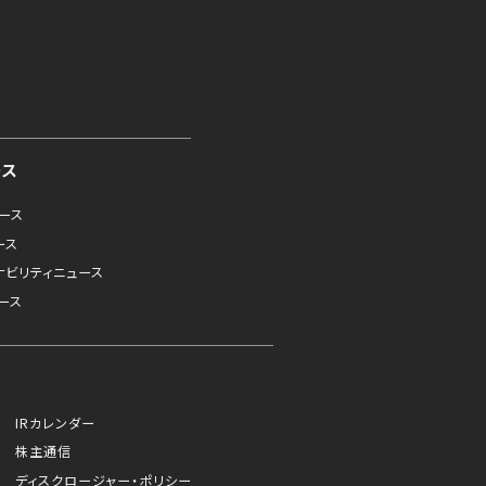
ース
ュース
ース
ナビリティニュース
ース
IRカレンダー
株主通信
ディスクロージャー・ポリシー