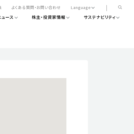
集
よくある質問・お問い合わせ
Language
ニュース
株主・投資家情報
サステナビリティ
日本語
English
簡体中文
情報
ある経営基盤の構築
DXニュース
務手続きについて
レート・ガバナンス
会
ライアンス
ストカバレッジ
マネジメント
扱規則
情報
告
ィナビリティデータ
待について
スタンダード対照表
項
調査用インデックス
レンダー
評価
通信