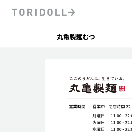
Skip to content
Return to Nav
Day of the Week
phone
Hours
丸亀製麺むつ
PRニュース
中長期経営計画
ライブラリ
ファイナンス戦略
トリドールのサステナビ
デジタルトランス
粟田社長が語る
フォーメーション戦略
トリドールのサステナビ
粟田社長が語るトリドール
ステークホルダーとの
コミュニケーション
DXビジョン2028
トリドールのDX ～これま
営業時間
営業中
-
閉店時間
22
月曜日
11:00
-
22:
火曜日
11:00
-
22:
水曜日
11:00
-
22: