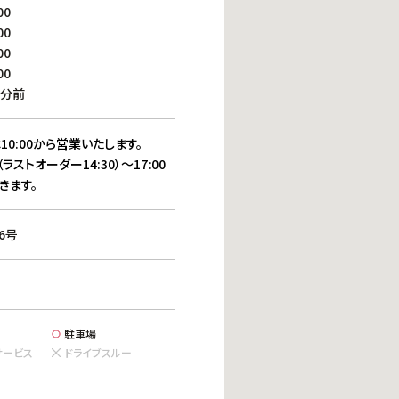
働きがいのある職場環境
00
ディス
00
人材基本データ
00
労働安全衛生への取り組み
00
サプライチェーンマネジメント
0分前
社会貢献活動
10:00から営業いたします。
（ラストオーダー14:30）～17:00
きます。
6号
駐車場
サービス
ドライブスルー