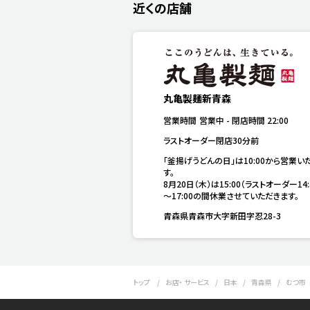
近くの店舗
丸亀製麺新青森
営業時間
営業中
-
閉店時間
22:00
ラストオーダー閉店30分前
「釜揚げうどんの日」は10:00から営業い
す。

8月20日（木）は15:00（ラストオーダー14:
～17:00の間休業させていただきます。
青森県青森市大字新田字忍28-3
トップ
お店・ サービス
日本
青森県
むつ市