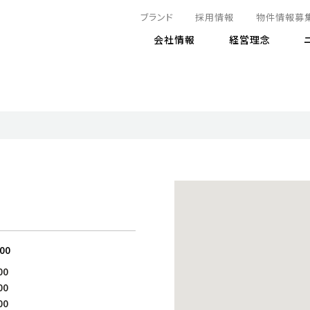
ブランド
採用情報
物件情報募
会社情報
経営理念
IRニュース
決算情報
地球とともに
サステナビリティニュース
株式
責任
方針・マネジメント体制
株式事
コーポ
リティ
有価証券報告書
気候変動への対応
株主総
コンプ
財務情報
資源循環に向けて
アナリ
リスク
リティ
決算レビュー
エネルギー使用量の削減
株式取
リスク
DX
月次売上高レポート
自然との共生
電子公
サステ
チャートジェネレータ
株主優
人と社会とともに
GRI
でとこれから～
連結財務諸表
免責事
:00
商品・サービス
ESG
00
IRカ
人材の育成
外部
00
ダイバーシティの推進
株主
00