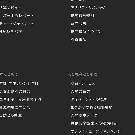
決算レビュー
アナリストカバレッジ
月次売上高レポート
株式取扱規則
チャートジェネレータ
電子公告
連結財務諸表
株主優待について
免責事項
球とともに
人と社会とともに
方針・マネジメント体制
商品・サービス
気候変動への対応
人材の育成
エネルギー使用量の削減
ダイバーシティの推進
資源循環に向けて
働きがいのある職場環境
自然との共生
人材基本データ
労働安全衛生への取り組み
サプライチェーンマネジメント