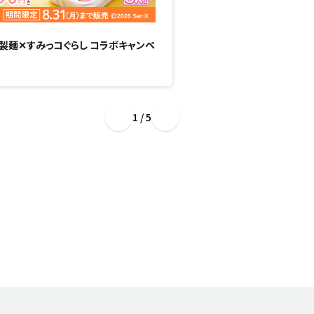
製麺✕すみっコぐらし コラボキャンペ
“ぷるもち新食感”のひん
場！
1 / 5