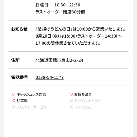
サステナビリティ
人
日曜日
10:30
-
21:30
労
ラストオーダー閉店30分前
サプ
ブランド
店舗検索
社
お知らせ
「釜揚げうどんの日」は10:00から営業いたします。
店舗一覧
採用情報
8月26日（水）は15:00（ラストオーダー14:30）～
17:00の間休業させていただきます。
よくある質問・お問い合わせ
住所
北海道函館市東山2-2-24
日本語
English
简体中文
電話番号
0138-54-1577
キャッシュレス対応
お持ち帰り
駐車場
モバイルオーダー
デリバリーサービス
ドライブスルー