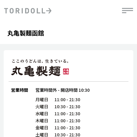
Skip to content
Return to Nav
Day of the Week
phone
Hours
丸亀製麺函館
PRニュース
中長期経営計画
ライブラリ
IRニュース
決
地
方針
ファイナンス戦略
トリドールのサステナビリティ
有
気
デジタルトランス
粟田社長が語る
財
資
会社情報
フォーメーション戦略
トリドールのサステナビリティ
決
エ
粟田社長が語るトリドールDX
ステークホルダーとの
月
自
経営理念
コミュニケーション
DXビジョン2028
営業時間
営業時間外
-
開店時間
10:30
チ
人
トリドールのDX ～これまでとこれから～
連
月曜日
11:00
-
21:30
ニュース
商品
火曜日
10:30
-
21:30
人
水曜日
11:00
-
21:30
株主・投資家情報
木曜日
11:00
-
21:30
ダ
金曜日
11:00
-
21:30
働
土曜日
10:30
-
21:30