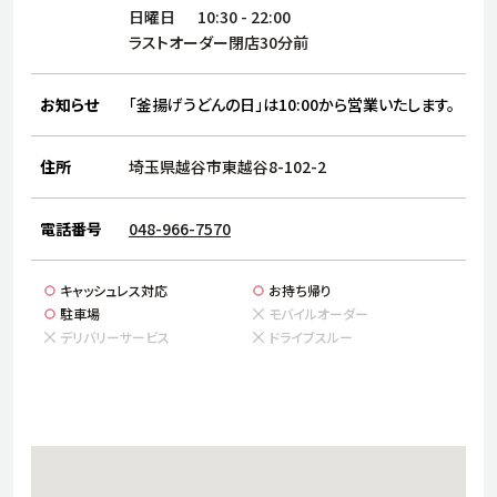
サステナビリティ
人
日曜日
10:30
-
22:00
労
ラストオーダー閉店30分前
サプ
ブランド
店舗検索
社
お知らせ
「釜揚げうどんの日」は10:00から営業いたします。
店舗一覧
採用情報
よくある質問・お問い合わせ
住所
埼玉県越谷市東越谷8-102-2
電話番号
048-966-7570
日本語
English
简体中文
キャッシュレス対応
お持ち帰り
駐車場
モバイルオーダー
デリバリーサービス
ドライブスルー