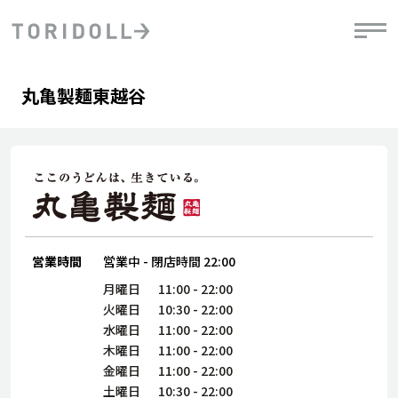
Skip to content
Return to Nav
Day of the Week
phone
Hours
丸亀製麺東越谷
PRニュース
中長期経営計画
ライブラリ
IRニュース
決
地
方針
ファイナンス戦略
トリドールのサステナビリティ
有
気
デジタルトランス
粟田社長が語る
財
資
会社情報
フォーメーション戦略
トリドールのサステナビリティ
決
エ
粟田社長が語るトリドールDX
ステークホルダーとの
月
自
経営理念
コミュニケーション
DXビジョン2028
営業時間
営業中
-
閉店時間
22:00
チ
人
トリドールのDX ～これまでとこれから～
連
月曜日
11:00
-
22:00
ニュース
商品
火曜日
10:30
-
22:00
人
水曜日
11:00
-
22:00
株主・投資家情報
木曜日
11:00
-
22:00
ダ
金曜日
11:00
-
22:00
働
土曜日
10:30
-
22:00