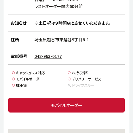
サステナビリティ
人
ラストオーダー閉店60分前
労
サプ
ブランド
店舗検索
お知らせ
※土日祝は９時開店とさせていただきます。
社
店舗一覧
採用情報
住所
埼玉県越谷市東越谷9丁目6-1
よくある質問・お問い合わせ
電話番号
048-963-6177
日本語
English
简体中文
キャッシュレス対応
お持ち帰り
モバイルオーダー
デリバリーサービス
駐車場
ドライブスルー
モバイルオーダー