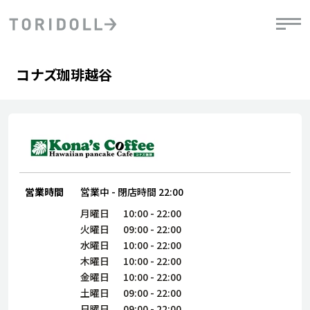
Skip to content
Return to Nav
Day of the Week
phone
Hours
コナズ珈琲越谷
PRニュース
中長期経営計画
ライブラリ
IRニュース
決
地
方針
ファイナンス戦略
トリドールのサステナビリティ
有
気
デジタルトランス
粟田社長が語る
財
資
会社情報
フォーメーション戦略
トリドールのサステナビリティ
決
エ
粟田社長が語るトリドールDX
ステークホルダーとの
月
自
営業時間
営業中
-
閉店時間
22:00
経営理念
コミュニケーション
DXビジョン2028
チ
人
月曜日
10:00
-
22:00
トリドールのDX ～これまでとこれから～
連
火曜日
09:00
-
22:00
ニュース
商品
水曜日
10:00
-
22:00
人
木曜日
10:00
-
22:00
株主・投資家情報
ダ
金曜日
10:00
-
22:00
土曜日
09:00
-
22:00
働
日曜日
09:00
-
22:00