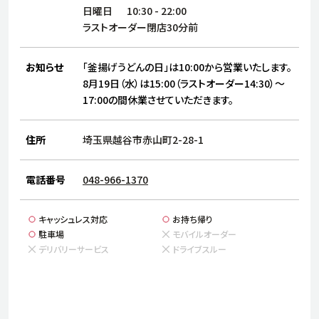
サステナビリティ
人
日曜日
10:30
-
22:00
労
ラストオーダー閉店30分前
サプ
ブランド
店舗検索
社
お知らせ
「釜揚げうどんの日」は10:00から営業いたします。
店舗一覧
採用情報
8月19日（水）は15:00（ラストオーダー14:30）～
17:00の間休業させていただきます。
よくある質問・お問い合わせ
住所
埼玉県越谷市赤山町2-28-1
日本語
English
简体中文
電話番号
048-966-1370
キャッシュレス対応
お持ち帰り
駐車場
モバイルオーダー
デリバリーサービス
ドライブスルー