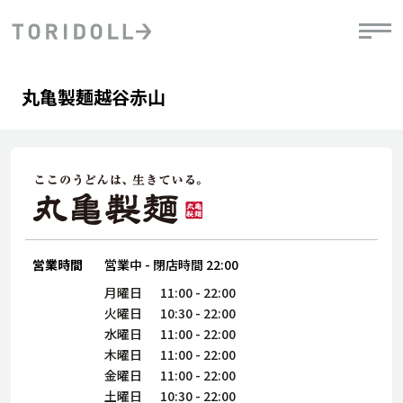
Skip to content
Return to Nav
Day of the Week
phone
Hours
丸亀製麺越谷赤山
PRニュース
中長期経営計画
ライブラリ
IRニュース
決
地
方針
ファイナンス戦略
トリドールのサステナビリティ
有
気
デジタルトランス
粟田社長が語る
財
資
会社情報
フォーメーション戦略
トリドールのサステナビリティ
決
エ
粟田社長が語るトリドールDX
ステークホルダーとの
月
自
経営理念
コミュニケーション
DXビジョン2028
営業時間
営業中
-
閉店時間
22:00
チ
人
トリドールのDX ～これまでとこれから～
連
月曜日
11:00
-
22:00
ニュース
商品
火曜日
10:30
-
22:00
人
水曜日
11:00
-
22:00
株主・投資家情報
木曜日
11:00
-
22:00
ダ
金曜日
11:00
-
22:00
働
土曜日
10:30
-
22:00