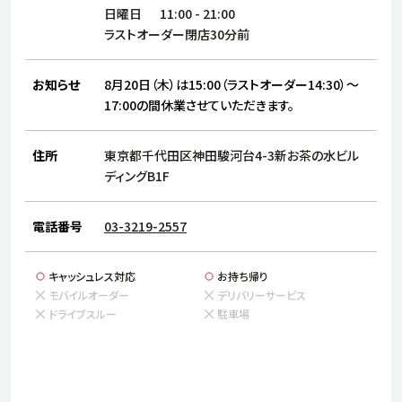
サステナビリティ
人
日曜日
11:00
-
21:00
労
ラストオーダー閉店30分前
サプ
ブランド
店舗検索
社
お知らせ
8月20日（木）は15:00（ラストオーダー14:30）～
店舗一覧
採用情報
17:00の間休業させていただきます。
よくある質問・お問い合わせ
住所
東京都千代田区神田駿河台4-3新お茶の水ビル
ディングB1F
日本語
English
简体中文
電話番号
03-3219-2557
キャッシュレス対応
お持ち帰り
モバイルオーダー
デリバリーサービス
ドライブスルー
駐車場