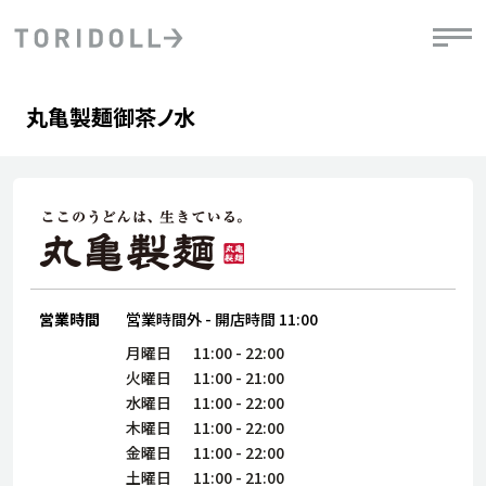
Skip to content
Return to Nav
Day of the Week
phone
Hours
丸亀製麺御茶ノ水
PRニュース
中長期経営計画
ライブラリ
IRニュース
決
地
方針
ファイナンス戦略
トリドールのサステナビリティ
有
気
デジタルトランス
粟田社長が語る
財
資
会社情報
フォーメーション戦略
トリドールのサステナビリティ
決
エ
粟田社長が語るトリドールDX
ステークホルダーとの
月
自
経営理念
コミュニケーション
DXビジョン2028
営業時間
営業時間外
-
開店時間
11:00
チ
人
トリドールのDX ～これまでとこれから～
連
月曜日
11:00
-
22:00
ニュース
商品
火曜日
11:00
-
21:00
人
水曜日
11:00
-
22:00
株主・投資家情報
木曜日
11:00
-
22:00
ダ
金曜日
11:00
-
22:00
働
土曜日
11:00
-
21:00