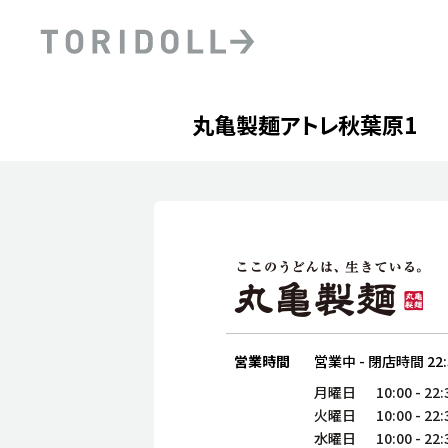
Skip to content
Return to Nav
Day of the Week
phone
Hours
丸亀製麺アトレ秋葉原1
PRニュース
中長期経営計画
ライブラリ
ファイナンス戦略
トリドールのサステナビ
デジタルトランス
粟田社長が語る
フォーメーション戦略
トリドールのサステナビ
粟田社長が語るトリドール
ステークホルダーとの
コミュニケーション
DXビジョン2028
トリドールのDX ～これま
営業時間
営業中
-
閉店時間
22
月曜日
10:00
-
22:
火曜日
10:00
-
22:
水曜日
10:00
-
22: