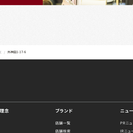
外神田1-17-6
区
理念
ブランド
ニュ
店舗一覧
PRニ
店舗検索
IRニュ