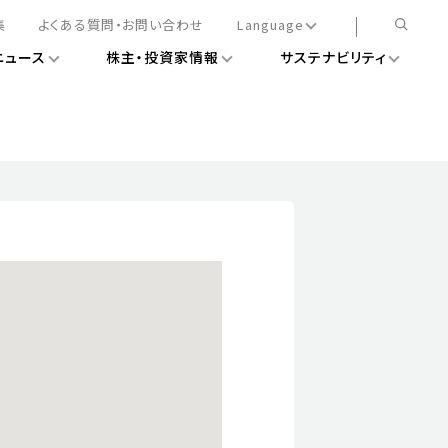
集
よくある質問・お問い合わせ
Language
ニュース
株主・投資家情報
サステナビリティ
日本語
English
簡体中文
情報
ある経営基盤の構築
DXニュース
務手続きについて
レート・ガバナンス
会
ライアンス
ストカバレッジ
マネジメント
扱規則
情報
告
ィナビリティデータ
待について
スタンダード対照表
項
調査用インデックス
レンダー
評価
通信