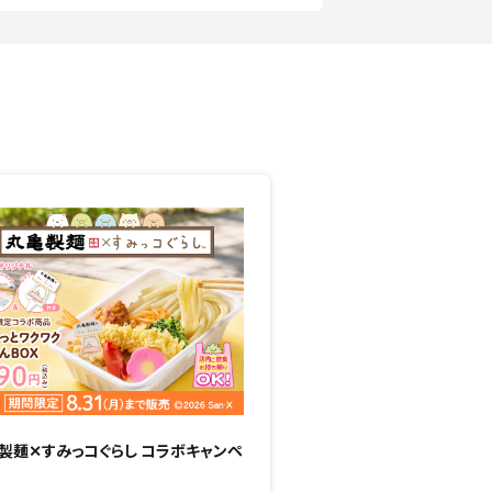
製麺✕すみっコぐらし コラボキャンペ
甘みと香りがじゅわっと広