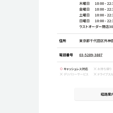
木曜日
10:00
-
22:
金曜日
10:00
-
22:
土曜日
10:00
-
22:
日曜日
10:00
-
22:
ラストオーダー閉店3
住所
東京都千代田区外神田1
電話番号
03-5289-3887
キャッシュレス対応
お持ち帰り
デリバリーサービス
ドライブス
経路案