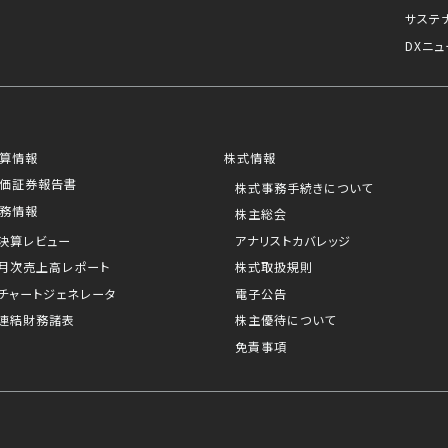
サステ
DXニュ
算情報
株式情報
価証券報告書
株式事務手続きについて
務情報
株主総会
決算レビュー
アナリストカバレッジ
月次売上高レポート
株式取扱規則
チャートジェネレータ
電子公告
連結財務諸表
株主優待について
免責事項