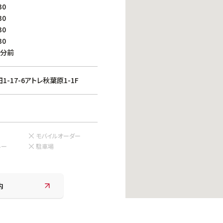
働きがいのある職場環境
30
ディス
30
人材基本データ
30
労働安全衛生への取り組み
30
サプライチェーンマネジメント
0分前
社会貢献活動
-17-6アトレ秋葉原1-1F
モバイルオーダー
ルー
駐車場
内