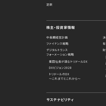
定款
株主・投資家情報
中長期経営計画
決
ファイナンス戦略
有
デジタルトランス
財
フォーメーション戦略
粟田社長が語るトリドールDX
DXビジョン2028
トリドールのDX
～これまでとこれから～
サステナビリティ