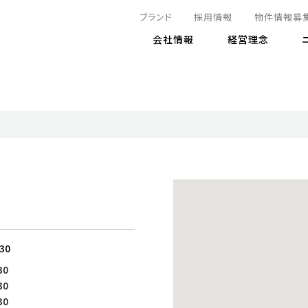
ブランド
採用情報
物件情報募
会社情報
経営理念
IRニュース
決算情報
地球とともに
サステナビリティニュース
株式
責任
方針・マネジメント体制
株式事
コーポ
リティ
有価証券報告書
気候変動への対応
株主総
コンプ
財務情報
資源循環に向けて
アナリ
リスク
リティ
決算レビュー
エネルギー使用量の削減
株式取
リスク
DX
月次売上高レポート
自然との共生
電子公
サステ
チャートジェネレータ
株主優
人と社会とともに
GRI
でとこれから～
連結財務諸表
免責事
:30
商品・サービス
ESG
30
IRカ
人材の育成
外部
30
ダイバーシティの推進
株主
30