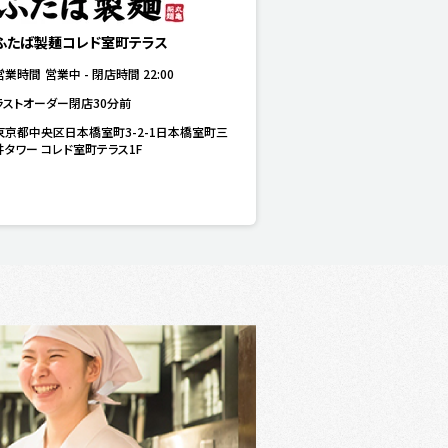
ふたば製麺コレド室町テラス
営業時間
営業中
-
閉店時間
22:00
ラストオーダー閉店30分前
東京都中央区日本橋室町3-2-1日本橋室町三
井タワー コレド室町テラス1F