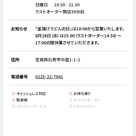
サステナビリティ
人
日曜日
10:30
-
21:30
労
ラストオーダー閉店30分前
サプ
ブランド
店舗検索
社
お知らせ
「釜揚げうどんの日」は10:00から営業いたします。
店舗一覧
採用情報
8月26日（水）は15:00（ラストオーダー14:30）～
17:00の間休業させていただきます。
よくある質問・お問い合わせ
住所
宮城県石巻市中里1-1-2
日本語
English
简体中文
電話番号
0225-22-7041
キャッシュレス対応
お持ち帰り
駐車場
モバイルオーダー
デリバリーサービス
ドライブスルー