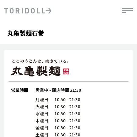
Skip to content
Return to Nav
Day of the Week
phone
Hours
丸亀製麺石巻
PRニュース
中長期経営計画
ライブラリ
IRニュース
決
地
方針
ファイナンス戦略
トリドールのサステナビリティ
有
気
デジタルトランス
粟田社長が語る
財
資
会社情報
フォーメーション戦略
トリドールのサステナビリティ
決
エ
粟田社長が語るトリドールDX
ステークホルダーとの
月
自
経営理念
コミュニケーション
DXビジョン2028
営業時間
営業中
-
閉店時間
21:30
チ
人
トリドールのDX ～これまでとこれから～
連
月曜日
10:50
-
21:30
ニュース
商品
火曜日
10:30
-
21:30
人
水曜日
10:50
-
21:30
株主・投資家情報
木曜日
10:50
-
21:30
ダ
金曜日
10:50
-
21:30
働
土曜日
10:30
-
21:30