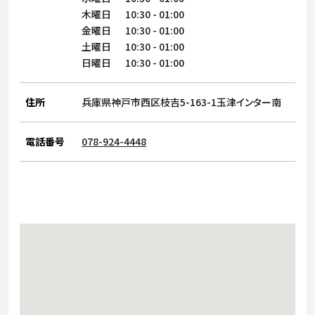
サステナビリティ
人
木曜日
10:30
-
01:00
労
金曜日
10:30
-
01:00
サプ
土曜日
10:30
-
01:00
ブランド
店舗検索
社
日曜日
10:30
-
01:00
店舗一覧
採用情報
よくある質問・お問い合わせ
住所
兵庫県神戸市西区枝吉5-163-1玉津インター南
電話番号
078-924-4448
日本語
English
简体中文