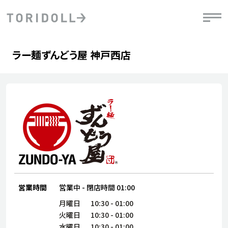
Skip to content
Return to Nav
Day of the Week
phone
Hours
ラー麺ずんどう屋 神戸西店
PRニュース
中長期経営計画
ライブラリ
IRニュース
決
地
方針
ファイナンス戦略
トリドールのサステナビリティ
有
気
デジタルトランス
粟田社長が語る
財
資
会社情報
フォーメーション戦略
トリドールのサステナビリティ
決
エ
粟田社長が語るトリドールDX
ステークホルダーとの
月
自
経営理念
コミュニケーション
DXビジョン2028
チ
人
トリドールのDX ～これまでとこれから～
連
ニュース
商品
営業時間
営業中
-
閉店時間
01:00
人
株主・投資家情報
ダ
月曜日
10:30
-
01:00
火曜日
10:30
-
01:00
働
水曜日
10:30
-
01:00