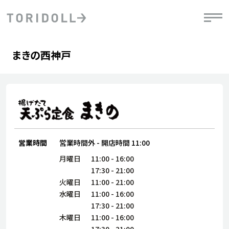
Skip to content
Return to Nav
Day of the Week
phone
Hours
まきの西神戸
PRニュース
中長期経営計画
ライブラリ
IRニュース
決
地
方針
ファイナンス戦略
トリドールのサステナビリティ
有
気
デジタルトランス
粟田社長が語る
財
資
会社情報
フォーメーション戦略
トリドールのサステナビリティ
決
エ
粟田社長が語るトリドールDX
ステークホルダーとの
月
自
経営理念
営業時間
営業時間外
-
開店時間
11:00
コミュニケーション
DXビジョン2028
チ
人
月曜日
11:00
-
16:00
トリドールのDX ～これまでとこれから～
連
17:30
-
21:00
ニュース
商品
火曜日
11:00
-
21:00
人
水曜日
11:00
-
16:00
株主・投資家情報
ダ
17:30
-
21:00
木曜日
11:00
-
16:00
働
17:30
-
21:00