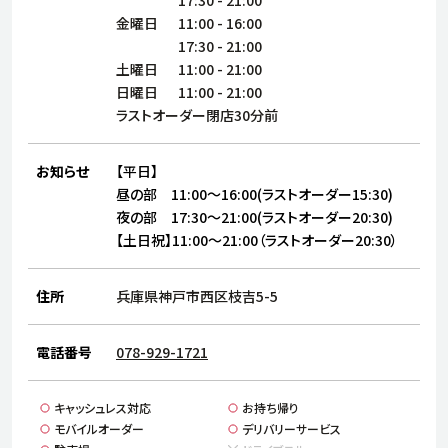
サステナビリティ
人
金曜日
11:00
-
16:00
労
17:30
-
21:00
サプ
土曜日
11:00
-
21:00
ブランド
店舗検索
社
日曜日
11:00
-
21:00
店舗一覧
採用情報
ラストオーダー閉店30分前
よくある質問・お問い合わせ
お知らせ
【平日】
昼の部 11:00～16:00(ラストオーダー15:30)
日本語
English
简体中文
夜の部 17:30～21:00(ラストオーダー20:30)
【土日祝】11:00～21:00（ラストオーダー20:30）
住所
兵庫県神戸市西区枝吉5-5
電話番号
078-929-1721
キャッシュレス対応
お持ち帰り
モバイルオーダー
デリバリーサービス