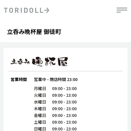
Skip to content
Return to Nav
Day of the Week
phone
Hours
立呑み晩杯屋 御徒町
PRニュース
中長期経営計画
ライブラリ
IRニュース
決
地
方針
ファイナンス戦略
トリドールのサステナビリティ
有
気
デジタルトランス
粟田社長が語る
財
資
会社情報
フォーメーション戦略
トリドールのサステナビリティ
決
エ
粟田社長が語るトリドールDX
ステークホルダーとの
月
営業時間
営業中
-
閉店時間
23:00
自
経営理念
コミュニケーション
DXビジョン2028
チ
月曜日
09:00
-
23:00
人
トリドールのDX ～これまでとこれから～
連
火曜日
09:00
-
23:00
ニュース
商品
水曜日
09:00
-
23:00
人
木曜日
09:00
-
23:00
株主・投資家情報
金曜日
09:00
-
23:00
ダ
土曜日
09:00
-
23:00
働
日曜日
09:00
-
23:00