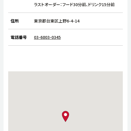
サステナビリティ
人
ラストオーダー：フード30分前、ドリンク15分前
労
サプ
住所
東京都台東区上野6-4-14
ブランド
店舗検索
社
店舗一覧
採用情報
電話番号
03-6803-0345
よくある質問・お問い合わせ
日本語
English
简体中文
map pin