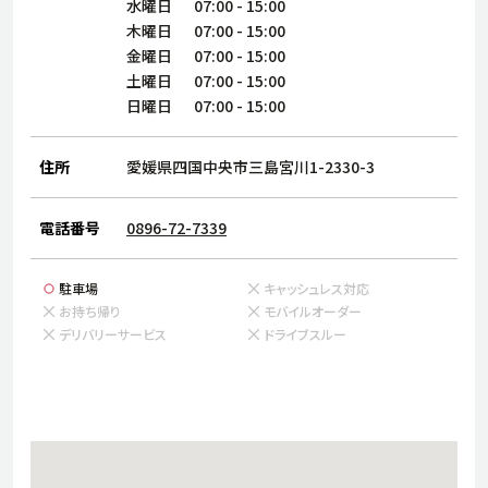
サステナビリティ
人
水曜日
07:00
-
15:00
木曜日
07:00
-
15:00
労
金曜日
07:00
-
15:00
サプ
ブランド
店舗検索
土曜日
07:00
-
15:00
社
日曜日
07:00
-
15:00
店舗一覧
採用情報
よくある質問・お問い合わせ
住所
愛媛県四国中央市三島宮川1-2330-3
電話番号
0896-72-7339
日本語
English
简体中文
駐車場
キャッシュレス対応
お持ち帰り
モバイルオーダー
デリバリーサービス
ドライブスルー