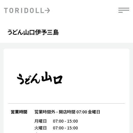
Skip to content
Return to Nav
Day of the Week
phone
Hours
うどん山口伊予三島
PRニュース
中長期経営計画
ライブラリ
IRニュース
決
地
方針
ファイナンス戦略
トリドールのサステナビリティ
有
気
デジタルトランス
粟田社長が語る
財
資
会社情報
フォーメーション戦略
トリドールのサステナビリティ
決
エ
粟田社長が語るトリドールDX
ステークホルダーとの
月
自
経営理念
コミュニケーション
DXビジョン2028
チ
人
トリドールのDX ～これまでとこれから～
連
ニュース
商品
人
営業時間
営業時間外
-
開店時間
07:00
金曜日
株主・投資家情報
ダ
月曜日
07:00
-
15:00
働
火曜日
07:00
-
15:00