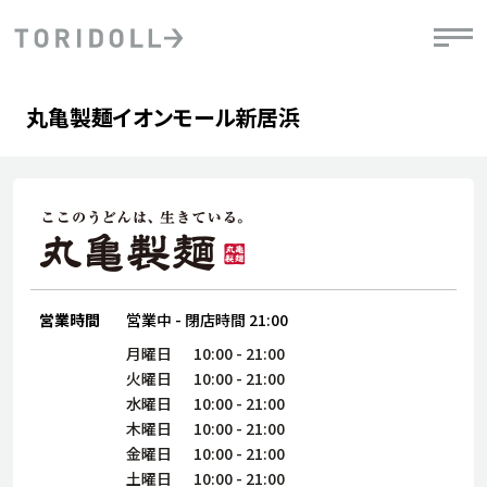
Skip to content
Return to Nav
Day of the Week
phone
Hours
丸亀製麺イオンモール新居浜
PRニュース
中長期経営計画
ライブラリ
IRニュース
決
地
方針
ファイナンス戦略
トリドールのサステナビリティ
有
気
デジタルトランス
粟田社長が語る
財
資
会社情報
フォーメーション戦略
トリドールのサステナビリティ
決
エ
粟田社長が語るトリドールDX
ステークホルダーとの
月
自
経営理念
コミュニケーション
DXビジョン2028
営業時間
営業中
-
閉店時間
21:00
チ
人
トリドールのDX ～これまでとこれから～
連
月曜日
10:00
-
21:00
ニュース
商品
火曜日
10:00
-
21:00
人
水曜日
10:00
-
21:00
株主・投資家情報
木曜日
10:00
-
21:00
ダ
金曜日
10:00
-
21:00
働
土曜日
10:00
-
21:00