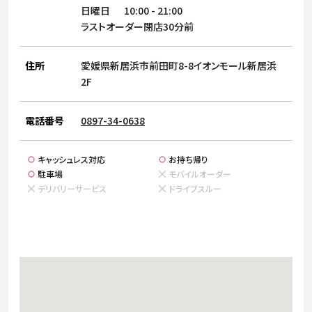
サステナビリティ
人
日曜日
10:00
-
21:00
労
ラストオーダー閉店30分前
サプ
ブランド
店舗検索
社
住所
愛媛県新居浜市前田町8-8イオンモール新居浜
店舗一覧
採用情報
2F
よくある質問・お問い合わせ
電話番号
0897-34-0638
日本語
English
简体中文
キャッシュレス対応
お持ち帰り
駐車場
モバイルオーダー
デリバリーサービス
ドライブスルー