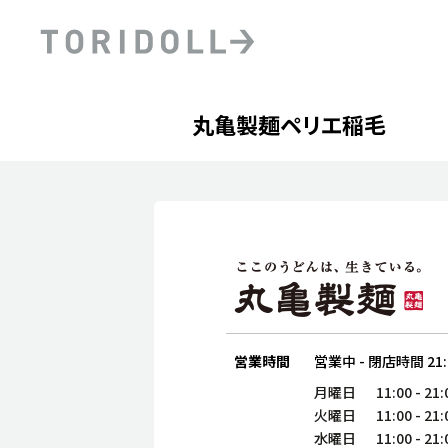
Skip to content
Return to Nav
Day of the Week
phone
Hours
丸亀製麺ペリエ稲毛
PRニュース
中長期経営計画
ライブラリ
ファイナンス戦略
トリドールのサステナビ
デジタルトランス
粟田社長が語る
フォーメーション戦略
トリドールのサステナビ
粟田社長が語るトリドール
ステークホルダーとの
コミュニケーション
DXビジョン2028
トリドールのDX ～これま
営業時間
営業中
-
閉店時間
21
月曜日
11:00
-
21:
火曜日
11:00
-
21:
水曜日
11:00
-
21: