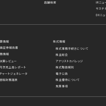
店舗検索
IRニュ
サステ
DXニュ
算情報
株式情報
価証券報告書
株式事務手続きについて
務情報
株主総会
決算レビュー
アナリストカバレッジ
月次売上高レポート
株式取扱規則
チャートジェネレータ
電子公告
連結財務諸表
株主優待について
免責事項