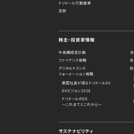
トリドール行動基準
定款
株主・投資家情報
中長期経営計画
決
ファイナンス戦略
有
デジタルトランス
財
フォーメーション戦略
粟田社長が語るトリドールDX
DXビジョン2028
トリドールのDX
～これまでとこれから～
サステナビリティ