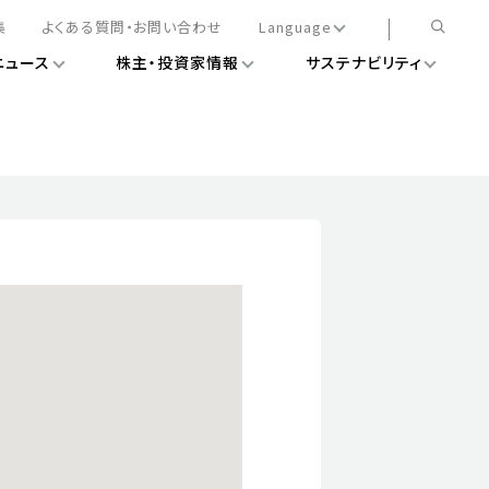
集
よくある質問・お問い合わせ
Language
ニュース
株主・投資家情報
サステナビリティ
日本語
English
簡体中文
情報
ある経営基盤の構築
DXニュース
務手続きについて
レート・ガバナンス
会
ライアンス
ストカバレッジ
マネジメント
扱規則
情報
告
ィナビリティデータ
待について
スタンダード対照表
項
調査用インデックス
レンダー
評価
通信