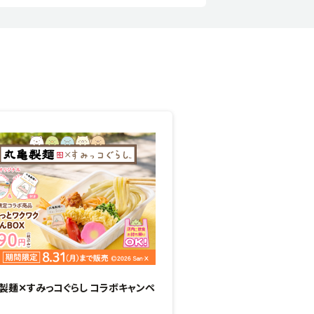
製麺✕すみっコぐらし コラボキャンペ
甘みと香りがじゅわっと広