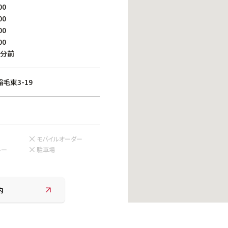
働きがいのある職場環境
00
ディス
00
人材基本データ
00
労働安全衛生への取り組み
00
サプライチェーンマネジメント
0分前
社会貢献活動
毛東3-19
モバイルオーダー
ルー
駐車場
内