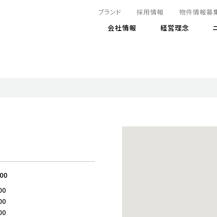
ブランド
採用情報
物件情報募
会社情報
経営理念
IRニュース
決算情報
地球とともに
サステナビリティニュース
株式
責任
方針・マネジメント体制
株式事
コーポ
リティ
有価証券報告書
気候変動への対応
株主総
コンプ
財務情報
資源循環に向けて
アナリ
リスク
リティ
決算レビュー
エネルギー使用量の削減
株式取
リスク
DX
月次売上高レポート
自然との共生
電子公
サステ
チャートジェネレータ
株主優
人と社会とともに
GRI
でとこれから～
連結財務諸表
免責事
:00
商品・サービス
ESG
00
IRカ
人材の育成
外部
00
ダイバーシティの推進
株主
00