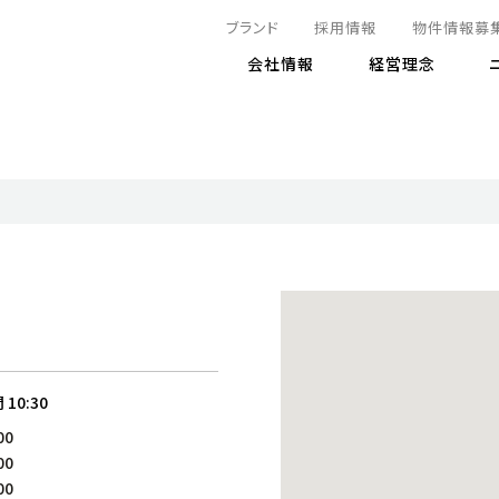
ブランド
採用情報
物件情報募
会社情報
経営理念
IRニュース
決算情報
地球とともに
サステナビリティニュース
株式
責任
方針・マネジメント体制
株式事
コーポ
リティ
有価証券報告書
気候変動への対応
株主総
コンプ
財務情報
資源循環に向けて
アナリ
リスク
リティ
決算レビュー
エネルギー使用量の削減
株式取
リスク
DX
月次売上高レポート
自然との共生
電子公
サステ
チャートジェネレータ
株主優
人と社会とともに
GRI
でとこれから～
連結財務諸表
免責事
間
10:30
商品・サービス
ESG
00
IRカ
人材の育成
外部
00
ダイバーシティの推進
株主
00