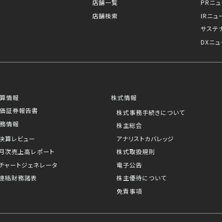
店舗一覧
PRニ
店舗検索
IRニュ
サステ
DXニュ
算情報
株式情報
価証券報告書
株式事務手続きについて
務情報
株主総会
決算レビュー
アナリストカバレッジ
月次売上高レポート
株式取扱規則
チャートジェネレータ
電子公告
連結財務諸表
株主優待について
免責事項