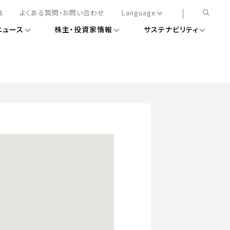
集
よくある質問・お問い合わせ
Language
ニュース
株主・投資家情報
サステナビリティ
日本語
English
簡体中文
情報
ある経営基盤の構築
DXニュース
務手続きについて
レート・ガバナンス
会
ライアンス
ストカバレッジ
マネジメント
扱規則
情報
告
ィナビリティデータ
待について
スタンダード対照表
項
調査用インデックス
レンダー
評価
通信