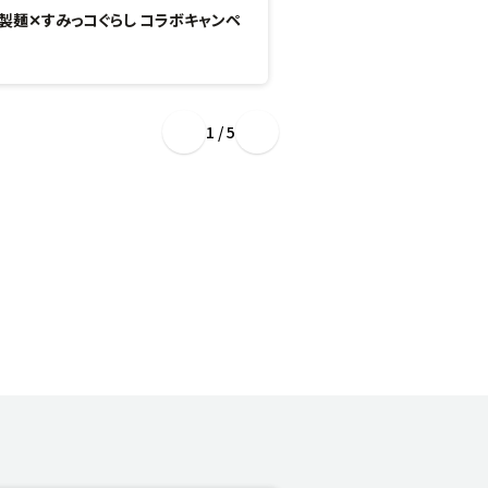
製麺✕すみっコぐらし コラボキャンペ
“ぷるもち新食感”のひん
場！
1 / 5