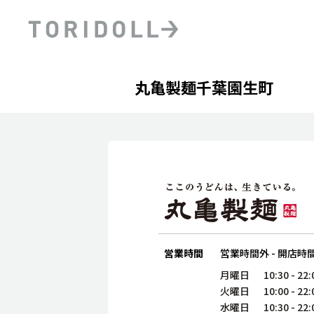
Skip to content
Return to Nav
Day of the Week
phone
Hours
丸亀製麺千葉園生町
PRニュース
中長期経営計画
ライブラリ
ファイナンス戦略
トリドールのサステナビ
デジタルトランス
粟田社長が語る
フォーメーション戦略
トリドールのサステナビ
粟田社長が語るトリドール
ステークホルダーとの
コミュニケーション
DXビジョン2028
トリドールのDX ～これま
営業時間
営業時間外
-
開店時
月曜日
10:30
-
22:
火曜日
10:00
-
22:
水曜日
10:30
-
22: