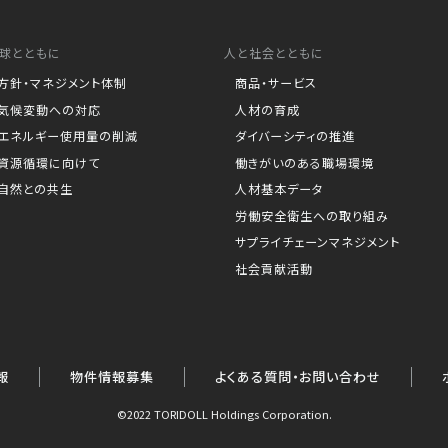
球とともに
人と社会とともに
方針・マネジメント体制
商品・サービス
気候変動への対応
人材の育成
エネルギー使用量の削減
ダイバーシティの推進
資源循環に向けて
働きがいのある職場環境
自然との共生
人材基本データ
労働安全衛生への取り組み
サプライチェーンマネジメント
社会貢献活動
報
物件情報募集
よくある質問・お問い合わせ
©2022 TORIDOLL Holdings Corporation.