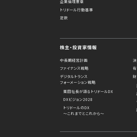
企業倫理憲章
トリドール行動基準
定款
株主・投資家情報
中長期経営計画
決
ファイナンス戦略
有
デジタルトランス
財
フォーメーション戦略
粟田社長が語るトリドールDX
DXビジョン2028
トリドールのDX
～これまでとこれから～