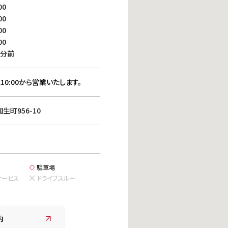
働きがいのある職場環境
00
ディス
00
人材基本データ
00
労働安全衛生への取り組み
00
サプライチェーンマネジメント
0分前
社会貢献活動
10:00から営業いたします。
町956-10
駐車場
サービス
ドライブスルー
内