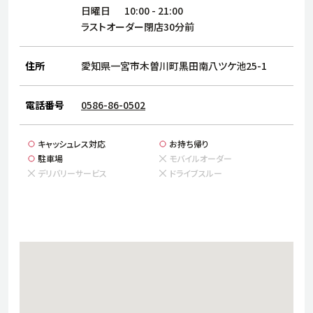
サステナビリティ
人
日曜日
10:00
-
21:00
労
ラストオーダー閉店30分前
サプ
ブランド
店舗検索
社
住所
愛知県一宮市木曽川町黒田南八ツケ池25-1
店舗一覧
採用情報
よくある質問・お問い合わせ
電話番号
0586-86-0502
キャッシュレス対応
お持ち帰り
日本語
English
简体中文
駐車場
モバイルオーダー
デリバリーサービス
ドライブスルー