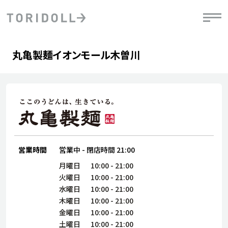
Skip to content
Return to Nav
Day of the Week
phone
Hours
丸亀製麺イオンモール木曽川
PRニュース
中長期経営計画
ライブラリ
IRニュース
決
地
方針
ファイナンス戦略
トリドールのサステナビリティ
有
気
デジタルトランス
粟田社長が語る
財
資
会社情報
フォーメーション戦略
トリドールのサステナビリティ
決
エ
粟田社長が語るトリドールDX
ステークホルダーとの
月
自
経営理念
コミュニケーション
DXビジョン2028
営業時間
営業中
-
閉店時間
21:00
チ
人
トリドールのDX ～これまでとこれから～
連
月曜日
10:00
-
21:00
ニュース
商品
火曜日
10:00
-
21:00
人
水曜日
10:00
-
21:00
株主・投資家情報
木曜日
10:00
-
21:00
ダ
金曜日
10:00
-
21:00
働
土曜日
10:00
-
21:00