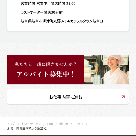
営業時間
営業中
-
閉店時間
21:00
ラストオーダー閉店30分前
岐阜県岐阜市柳津町丸野3-3-6カラフルタウン岐阜1F
お仕事内容に進む
トップ
お店・ サービス
日本
愛知県
一宮市
木曽川町黒田南八ツケ池25-1