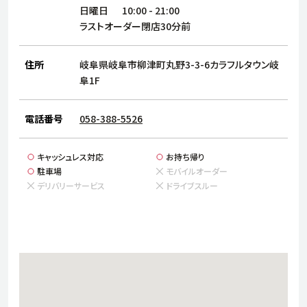
サステナビリティ
人
日曜日
10:00
-
21:00
労
ラストオーダー閉店30分前
サプ
ブランド
店舗検索
社
住所
岐阜県岐阜市柳津町丸野3-3-6カラフルタウン岐
店舗一覧
採用情報
阜1F
よくある質問・お問い合わせ
電話番号
058-388-5526
日本語
English
简体中文
キャッシュレス対応
お持ち帰り
駐車場
モバイルオーダー
デリバリーサービス
ドライブスルー