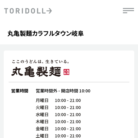
Skip to content
Return to Nav
Day of the Week
phone
Hours
丸亀製麺カラフルタウン岐阜
PRニュース
中長期経営計画
ライブラリ
IRニュース
決
地
方針
ファイナンス戦略
トリドールのサステナビリティ
有
気
デジタルトランス
粟田社長が語る
財
資
会社情報
フォーメーション戦略
トリドールのサステナビリティ
決
エ
粟田社長が語るトリドールDX
ステークホルダーとの
月
自
経営理念
コミュニケーション
DXビジョン2028
営業時間
営業時間外
-
開店時間
10:00
チ
人
トリドールのDX ～これまでとこれから～
連
月曜日
10:00
-
21:00
ニュース
商品
火曜日
10:00
-
21:00
人
水曜日
10:00
-
21:00
株主・投資家情報
木曜日
10:00
-
21:00
ダ
金曜日
10:00
-
21:00
働
土曜日
10:00
-
21:00