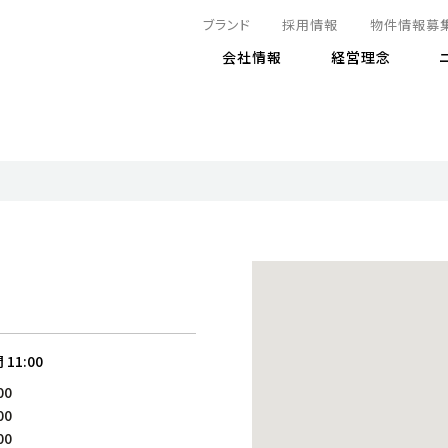
ブランド
採用情報
物件情報募
会社情報
経営理念
IRニュース
決算情報
地球とともに
サステナビリティニュース
株式
責任
方針・マネジメント体制
株式事
コーポ
リティ
有価証券報告書
気候変動への対応
株主総
コンプ
財務情報
資源循環に向けて
アナリ
リスク
リティ
決算レビュー
エネルギー使用量の削減
株式取
リスク
DX
月次売上高レポート
自然との共生
電子公
サステ
チャートジェネレータ
株主優
人と社会とともに
GRI
でとこれから～
連結財務諸表
免責事
間
11:00
商品・サービス
ESG
00
IRカ
人材の育成
外部
00
ダイバーシティの推進
株主
00