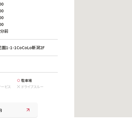
働きがいのある職場環境
00
ディス
00
人材基本データ
00
労働安全衛生への取り組み
00
サプライチェーンマネジメント
0分前
社会貢献活動
-1-1CoCoLo新潟2F
駐車場
サービス
ドライブスルー
内