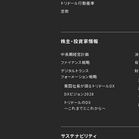
トリドール行動基準
定款
株主・投資家情報
中長期経営計画
決
ファイナンス戦略
有
デジタルトランス
財
フォーメーション戦略
粟田社長が語るトリドールDX
DXビジョン2028
トリドールのDX
～これまでとこれから～
サステナビリティ