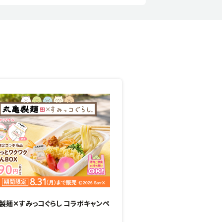
製麺✕すみっコぐらし コラボキャンペ
“ぷるもち新食感”のひん
場！