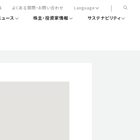
集
よくある質問・お問い合わせ
Language
ニュース
株主・投資家情報
サステナビリティ
日本語
English
簡体中文
情報
ある経営基盤の構築
DXニュース
務手続きについて
レート・ガバナンス
会
ライアンス
ストカバレッジ
マネジメント
扱規則
情報
告
ィナビリティデータ
待について
スタンダード対照表
項
調査用インデックス
レンダー
評価
通信