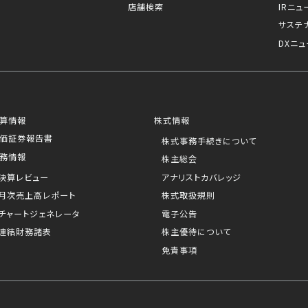
店舗検索
IRニュ
サステ
DXニュ
算情報
株式情報
価証券報告書
株式事務手続きについて
務情報
株主総会
決算レビュー
アナリストカバレッジ
月次売上高レポート
株式取扱規則
チャートジェネレータ
電子公告
連結財務諸表
株主優待について
免責事項