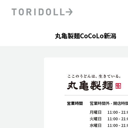
Skip to content
Return to Nav
Day of the Week
phone
Hours
丸亀製麺CoCoLo新潟
PRニュース
中長期経営計画
ライブラリ
ファイナンス戦略
トリドールのサステナビ
デジタルトランス
粟田社長が語る
フォーメーション戦略
トリドールのサステナビ
粟田社長が語るトリドール
ステークホルダーとの
コミュニケーション
DXビジョン2028
トリドールのDX ～これま
営業時間
営業時間外
-
開店時
月曜日
11:00
-
21:
火曜日
11:00
-
21:
水曜日
11:00
-
21: