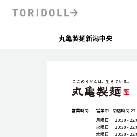
Skip to content
Return to Nav
Day of the Week
phone
Hours
丸亀製麺新潟中央
PRニュース
中長期経営計画
ライブラリ
ファイナンス戦略
トリドールのサステナビ
デジタルトランス
粟田社長が語る
フォーメーション戦略
トリドールのサステナビ
粟田社長が語るトリドール
ステークホルダーとの
コミュニケーション
DXビジョン2028
トリドールのDX ～これま
営業時間
営業中
-
閉店時間
22
月曜日
10:30
-
22:
火曜日
10:30
-
22:
水曜日
10:30
-
22: