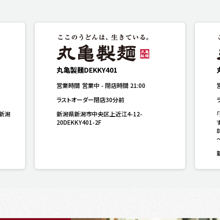
丸亀製麺DEKKY401
営業時間
営業中
-
閉店時間
21:00
ラストオーダー閉店30分前
o新潟
新潟県新潟市中央区上近江4-12-
20DEKKY401-2F
す