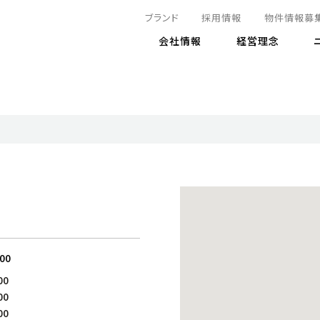
ブランド
採用情報
物件情報募
会社情報
経営理念
IRニュース
決算情報
地球とともに
サステナビリティニュース
株式
責任
方針・マネジメント体制
株式事
コーポ
リティ
有価証券報告書
気候変動への対応
株主総
コンプ
財務情報
資源循環に向けて
アナリ
リスク
リティ
決算レビュー
エネルギー使用量の削減
株式取
リスク
DX
月次売上高レポート
自然との共生
電子公
サステ
チャートジェネレータ
株主優
人と社会とともに
GRI
でとこれから～
連結財務諸表
免責事
:00
商品・サービス
ESG
00
IRカ
人材の育成
外部
00
ダイバーシティの推進
株主
00