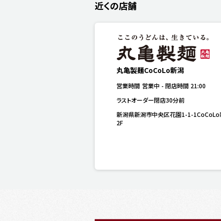
近くの店舗
丸亀製麺CoCoLo新潟
営業時間
営業中
-
閉店時間
21:00
ラストオーダー閉店30分前
新潟県新潟市中央区花園1-1-1CoCoL
2F