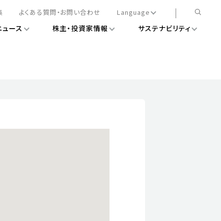
集
よくある質問・お問い合わせ
Language
ニュース
株主・投資家情報
サステナビリティ
日本語
English
簡体中文
情報
ある経営基盤の構築
DXニュース
務手続きについて
レート・ガバナンス
会
ライアンス
ストカバレッジ
マネジメント
扱規則
情報
告
ィナビリティデータ
待について
スタンダード対照表
項
調査用インデックス
レンダー
評価
通信