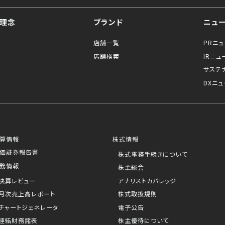
理念
ブランド
ニュ
店舗一覧
PRニ
店舗検索
IRニュ
サステ
DXニュ
算情報
株式情報
価証券報告書
株式事務手続きについて
務情報
株主総会
決算レビュー
アナリストカバレッジ
月次売上高レポート
株式取扱規則
チャートジェネレータ
電子公告
連結財務諸表
株主優待について