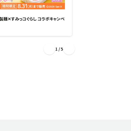
製麺✕すみっコぐらし コラボキャンペ
“ぷるもち新食感”のひん
場！
1 / 5