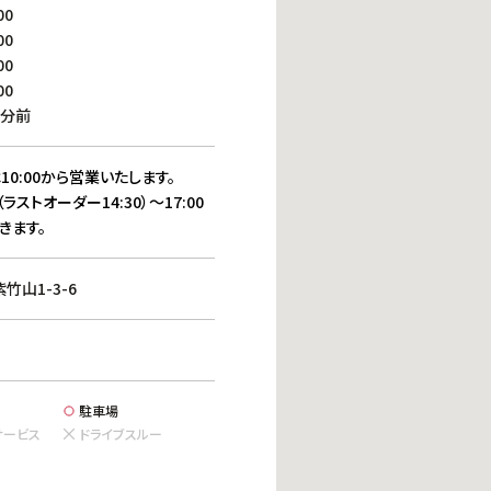
働きがいのある職場環境
00
ディス
00
人材基本データ
00
労働安全衛生への取り組み
00
サプライチェーンマネジメント
0分前
社会貢献活動
10:00から営業いたします。
（ラストオーダー14:30）～17:00
きます。
山1-3-6
駐車場
サービス
ドライブスルー