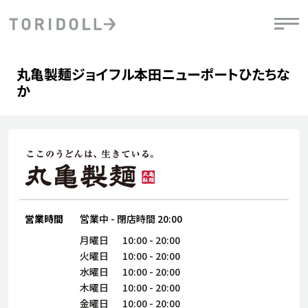
Skip to content
Return to Nav
Day of the Week
phone
Hours
丸亀製麺ジョイフル本田ニューポートひたちな
PRニュース
中長期経営計画
ライブラリ
IRニュース
決
地
か
方針
ファイナンス戦略
トリドールのサステナビリティ
有
気
デジタルトランス
粟田社長が語る
財
資
会社情報
フォーメーション戦略
トリドールのサステナビリティ
決
エ
粟田社長が語るトリドールDX
ステークホルダーとの
月
自
経営理念
コミュニケーション
DXビジョン2028
チ
人
トリドールのDX ～これまでとこれから～
営業時間
営業中
-
閉店時間
20:00
連
ニュース
商品
月曜日
10:00
-
20:00
人
火曜日
10:00
-
20:00
株主・投資家情報
水曜日
10:00
-
20:00
ダ
木曜日
10:00
-
20:00
働
金曜日
10:00
-
20:00