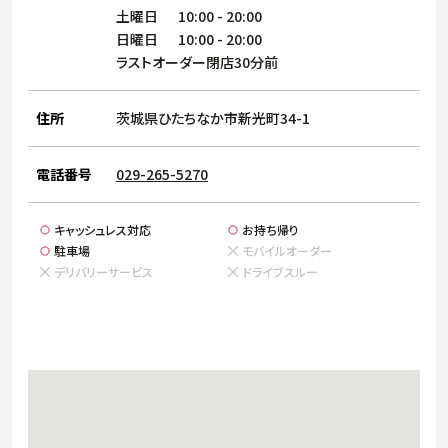
サステナビリティ
人
土曜日
10:00
-
20:00
労
日曜日
10:00
-
20:00
サプ
ラストオーダー閉店30分前
ブランド
店舗検索
社
店舗一覧
採用情報
住所
茨城県ひたちなか市新光町34-1
よくある質問・お問い合わせ
電話番号
029-265-5270
日本語
English
简体中文
キャッシュレス対応
お持ち帰り
駐車場
モバイルオーダー
デリバリーサービス
ドライブスルー