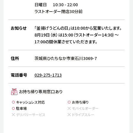
サステナビリティ
人
日曜日
10:30
-
22:00
労
ラストオーダー閉店30分前
サプ
ブランド
店舗検索
社
お知らせ
「釜揚げうどんの日」は10:00から営業いたします。
店舗一覧
採用情報
8月19日（水）は15:00（ラストオーダー14:30）～
17:00の間休業させていただきます。
よくある質問・お問い合わせ
住所
茨城県ひたちなか市東石川3069-7
日本語
English
简体中文
電話番号
029-275-1713
お持ち帰り専用窓口あり
キャッシュレス対応
お持ち帰り
駐車場
モバイルオーダー
デリバリーサービス
ドライブスルー