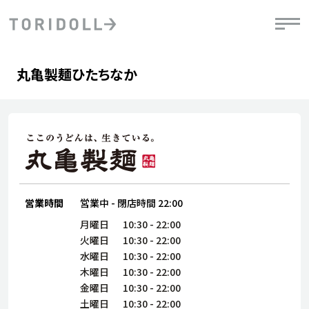
Skip to content
Return to Nav
Day of the Week
phone
Hours
丸亀製麺ひたちなか
PRニュース
中長期経営計画
ライブラリ
IRニュース
決
地
方針
ファイナンス戦略
トリドールのサステナビリティ
有
気
デジタルトランス
粟田社長が語る
財
資
会社情報
フォーメーション戦略
トリドールのサステナビリティ
決
エ
粟田社長が語るトリドールDX
ステークホルダーとの
月
自
経営理念
コミュニケーション
DXビジョン2028
営業時間
営業中
-
閉店時間
22:00
チ
人
トリドールのDX ～これまでとこれから～
連
月曜日
10:30
-
22:00
ニュース
商品
火曜日
10:30
-
22:00
人
水曜日
10:30
-
22:00
株主・投資家情報
木曜日
10:30
-
22:00
ダ
金曜日
10:30
-
22:00
働
土曜日
10:30
-
22:00