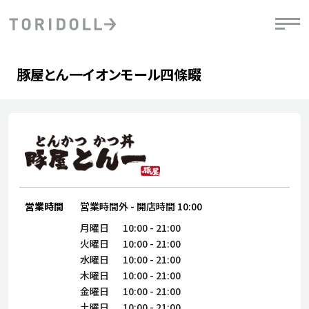
Skip to content
Return to Nav
Day of the Week
phone
Hours
豚屋とん一イオンモール四條畷
PRニュース
中長期経営計画
ライブラリ
IRニュース
決
地
方針
ファイナンス戦略
トリドールのサステナビリティ
有
気
デジタルトランス
粟田社長が語る
財
資
会社情報
フォーメーション戦略
トリドールのサステナビリティ
決
エ
粟田社長が語るトリドールDX
ステークホルダーとの
月
自
経営理念
コミュニケーション
DXビジョン2028
チ
営業時間
営業時間外
-
開店時間
10:00
人
トリドールのDX ～これまでとこれから～
連
月曜日
10:00
-
21:00
ニュース
商品
火曜日
10:00
-
21:00
人
水曜日
10:00
-
21:00
株主・投資家情報
ダ
木曜日
10:00
-
21:00
金曜日
10:00
-
21:00
働
土曜日
10:00
-
21:00