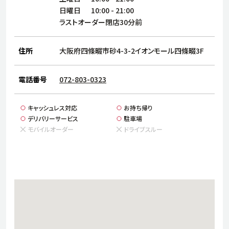
サステナビリティ
人
日曜日
10:00
-
21:00
労
ラストオーダー閉店30分前
サプ
ブランド
店舗検索
社
住所
大阪府四條畷市砂4-3-2イオンモール四條畷3F
店舗一覧
採用情報
よくある質問・お問い合わせ
電話番号
072-803-0323
日本語
English
简体中文
キャッシュレス対応
お持ち帰り
デリバリーサービス
駐車場
モバイルオーダー
ドライブスルー