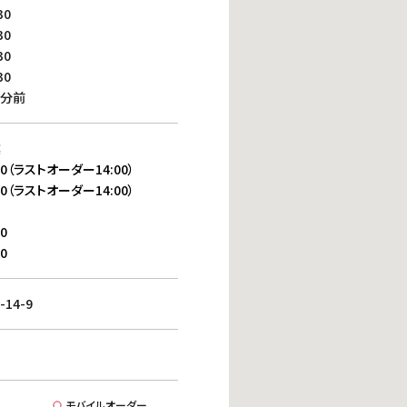
働きがいのある職場環境
30
ディス
30
人材基本データ
30
労働安全衛生への取り組み
30
サプライチェーンマネジメント
0分前
社会貢献活動
業
30（ラストオーダー14:00）
30（ラストオーダー14:00）
0
0
14-9
モバイルオーダー