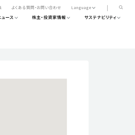
集
よくある質問・お問い合わせ
Language
ニュース
株主・投資家情報
サステナビリティ
日本語
English
簡体中文
情報
ある経営基盤の構築
DXニュース
務手続きについて
レート・ガバナンス
会
ライアンス
ストカバレッジ
マネジメント
扱規則
情報
告
ィナビリティデータ
待について
スタンダード対照表
項
調査用インデックス
レンダー
評価
通信