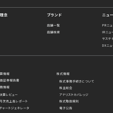
理念
ブランド
ニュ
店舗一覧
PRニ
店舗検索
IRニュ
サステ
DXニュ
算情報
株式情報
価証券報告書
株式事務手続きについて
務情報
株主総会
決算レビュー
アナリストカバレッジ
月次売上高レポート
株式取扱規則
チャートジェネレータ
電子公告