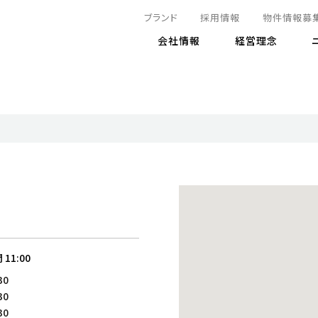
ブランド
採用情報
物件情報募
会社情報
経営理念
IRニュース
決算情報
地球とともに
サステナビリティニュース
株式
責任
方針・マネジメント体制
株式事
コーポ
リティ
有価証券報告書
気候変動への対応
株主総
コンプ
財務情報
資源循環に向けて
アナリ
リスク
リティ
決算レビュー
エネルギー使用量の削減
株式取
リスク
DX
月次売上高レポート
自然との共生
電子公
サステ
チャートジェネレータ
株主優
人と社会とともに
GRI
でとこれから～
連結財務諸表
免責事
間
11:00
商品・サービス
ESG
IRカ
30
人材の育成
外部
30
ダイバーシティの推進
株主
30