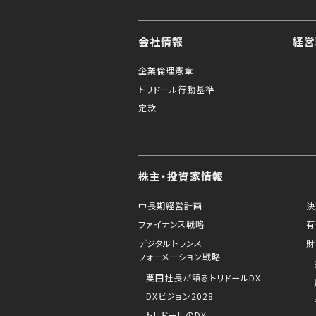
会社情報
経営
企業倫理憲章
トリドール行動基準
定款
株主・投資家情報
中長期経営計画
決
ファイナンス戦略
有
デジタルトランス
財
フォーメーション戦略
粟田社長が語るトリドールDX
DXビジョン2028
トリドールのDX