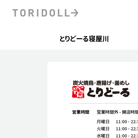
Skip to content
Return to Nav
Day of the Week
phone
Hours
とりどーる寝屋川
PRニュース
中長期経営計画
ライブラリ
ファイナンス戦略
トリドールのサステナビ
デジタルトランス
粟田社長が語る
フォーメーション戦略
トリドールのサステナビ
粟田社長が語るトリドール
ステークホルダーとの
コミュニケーション
DXビジョン2028
トリドールのDX ～これま
営業時間
営業時間外
-
開店時
月曜日
11:00
-
22:
火曜日
11:00
-
22:
水曜日
11:00
-
22: