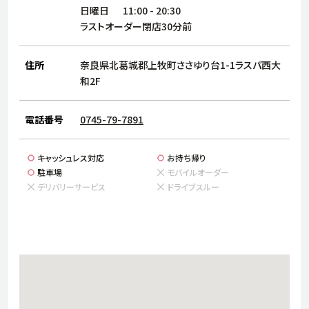
サステナビリティ
人
日曜日
11:00
-
20:30
労
ラストオーダー閉店30分前
サプ
ブランド
店舗検索
社
住所
奈良県北葛城郡上牧町ささゆり台1-1ラスパ西大
店舗一覧
採用情報
和2F
よくある質問・お問い合わせ
電話番号
0745-79-7891
日本語
English
简体中文
キャッシュレス対応
お持ち帰り
駐車場
モバイルオーダー
デリバリーサービス
ドライブスルー