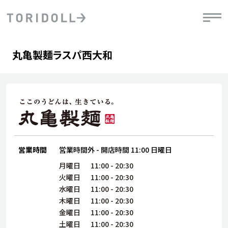
Skip to content
Return to Nav
Day of the Week
phone
Hours
丸亀製麺ラスパ西大和
PRニュース
中長期経営計画
ライブラリ
IRニュース
決
地
方針
ファイナンス戦略
トリドールのサステナビリティ
有
気
デジタルトランス
粟田社長が語る
財
資
会社情報
フォーメーション戦略
トリドールのサステナビリティ
決
エ
粟田社長が語るトリドールDX
ステークホルダーとの
月
自
経営理念
コミュニケーション
DXビジョン2028
営業時間
営業時間外
-
開店時間
11:00
日曜日
チ
人
トリドールのDX ～これまでとこれから～
連
月曜日
11:00
-
20:30
ニュース
商品
火曜日
11:00
-
20:30
人
水曜日
11:00
-
20:30
株主・投資家情報
木曜日
11:00
-
20:30
ダ
金曜日
11:00
-
20:30
働
土曜日
11:00
-
20:30