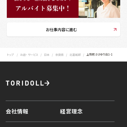
お仕事内容に進む
上牧町ささゆり台1-1
トップ
お店・ サービス
日本
奈良県
北葛城郡
会社情報
経営理念