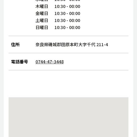
サステナビリティ
人
木曜日
10:30
-
00:00
労
金曜日
10:30
-
00:00
サプ
土曜日
10:30
-
00:00
ブランド
店舗検索
社
日曜日
10:30
-
00:00
店舗一覧
採用情報
よくある質問・お問い合わせ
住所
奈良県磯城郡田原本町大字千代 211-4
電話番号
0744-47-3448
日本語
English
简体中文