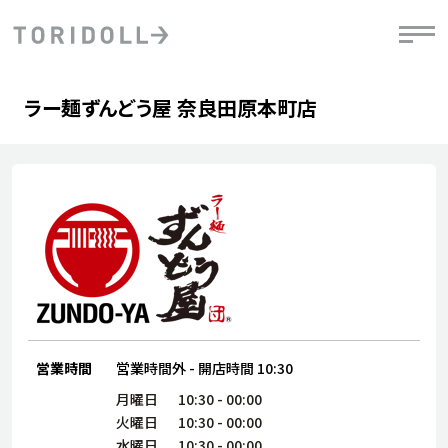
Skip to content
Return to Nav
Day of the Week
phone
Hours
ラー麺ずんどう屋 奈良田原本町店
PRニュース
中長期経営計画
ライブラリ
IRニュース
決
地
方針
ファイナンス戦略
トリドールのサステナビリティ
有
気
デジタルトランス
粟田社長が語る
財
資
会社情報
フォーメーション戦略
トリドールのサステナビリティ
決
エ
粟田社長が語るトリドールDX
ステークホルダーとの
月
自
経営理念
コミュニケーション
DXビジョン2028
チ
人
トリドールのDX ～これまでとこれから～
連
ニュース
商品
営業時間
営業時間外
-
開店時間
10:30
人
株主・投資家情報
ダ
月曜日
10:30
-
00:00
火曜日
10:30
-
00:00
働
水曜日
10:30
-
00:00