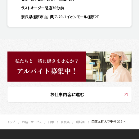
ラストオーダー閉店30分前
奈良県橿原市曲川町7-20-1イオンモール橿原2F
お仕事内容に進む
田原本町大字千代 211-4
トップ
お店・ サービス
日本
奈良県
磯城郡