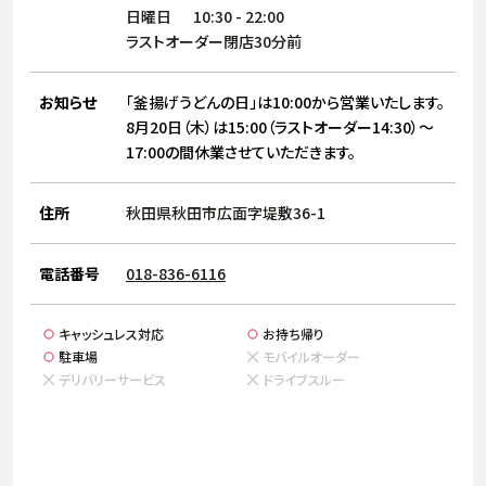
サステナビリティ
人
日曜日
10:30
-
22:00
労
ラストオーダー閉店30分前
サプ
ブランド
店舗検索
社
お知らせ
「釜揚げうどんの日」は10:00から営業いたします。
店舗一覧
採用情報
8月20日（木）は15:00（ラストオーダー14:30）～
17:00の間休業させていただきます。
よくある質問・お問い合わせ
住所
秋田県秋田市広面字堤敷36-1
日本語
English
简体中文
電話番号
018-836-6116
キャッシュレス対応
お持ち帰り
駐車場
モバイルオーダー
デリバリーサービス
ドライブスルー