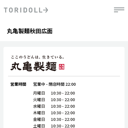
Skip to content
Return to Nav
Day of the Week
phone
Hours
丸亀製麺秋田広面
PRニュース
中長期経営計画
ライブラリ
IRニュース
決
地
方針
ファイナンス戦略
トリドールのサステナビリティ
有
気
デジタルトランス
粟田社長が語る
財
資
会社情報
フォーメーション戦略
トリドールのサステナビリティ
決
エ
粟田社長が語るトリドールDX
ステークホルダーとの
月
自
経営理念
コミュニケーション
DXビジョン2028
営業時間
営業中
-
閉店時間
22:00
チ
人
トリドールのDX ～これまでとこれから～
連
月曜日
10:30
-
22:00
ニュース
商品
火曜日
10:30
-
22:00
人
水曜日
10:30
-
22:00
株主・投資家情報
木曜日
10:30
-
22:00
ダ
金曜日
10:30
-
22:00
働
土曜日
10:30
-
22:00