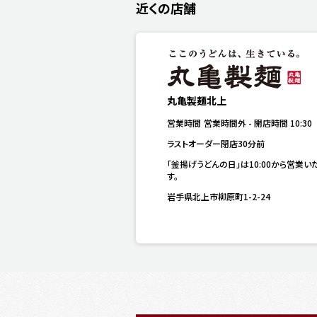
近くの店舗
丸亀製麺北上
営業時間
営業時間外
-
開店時間
10:30
ラストオーダー閉店30分前
「釜揚げうどんの日」は10:00から営業い
す。
岩手県北上市柳原町1-2-24