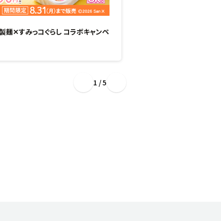
製麺✕すみっコぐらし コラボキャンペ
“ぷるもち新食感”のひん
場！
1 / 5