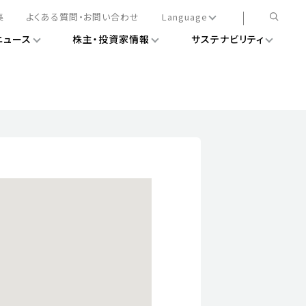
集
よくある質問・お問い合わせ
Language
ニュース
株主・投資家情報
サステナビリティ
日本語
English
簡体中文
情報
ある経営基盤の構築
DXニュース
務手続きについて
レート・ガバナンス
会
ライアンス
ストカバレッジ
マネジメント
扱規則
情報
告
ィナビリティデータ
待について
スタンダード対照表
項
調査用インデックス
レンダー
評価
通信