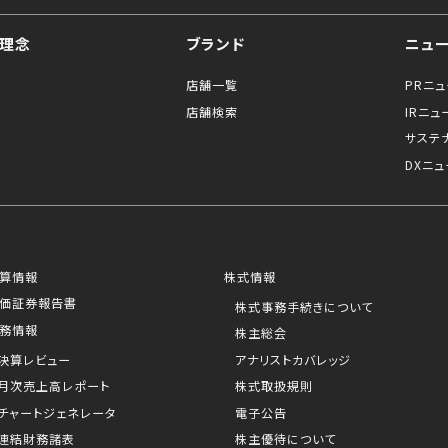
理念
ブランド
ニュ
店舗一覧
PRニ
店舗検索
IRニュ
サステ
DXニュ
算情報
株式情報
価証券報告書
株式事務手続きについて
務情報
株主総会
決算レビュー
アナリストカバレッジ
月次売上高レポート
株式取扱規則
チャートジェネレータ
電子公告
連結財務諸表
株主優待について