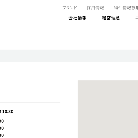
ブランド
採用情報
物件情報募
会社情報
経営理念
IRニュース
決算情報
地球とともに
サステナビリティニュース
株式
責任
方針・マネジメント体制
株式事
コーポ
リティ
有価証券報告書
気候変動への対応
株主総
コンプ
財務情報
資源循環に向けて
アナリ
リスク
リティ
決算レビュー
エネルギー使用量の削減
株式取
リスク
DX
月次売上高レポート
自然との共生
電子公
サステ
チャートジェネレータ
株主優
人と社会とともに
GRI
でとこれから～
連結財務諸表
免責事
間
10:30
商品・サービス
ESG
30
IRカ
人材の育成
外部
30
ダイバーシティの推進
株主
30