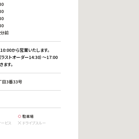
働きがいのある職場環境
30
ディス
30
人材基本データ
30
労働安全衛生への取り組み
30
サプライチェーンマネジメント
0分前
社会貢献活動
10:00から営業いたします。
（ラストオーダー14:30）～17:00
きます。
目3番33号
駐車場
サービス
ドライブスルー