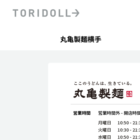
Skip to content
Return to Nav
Day of the Week
phone
Hours
丸亀製麺横手
PRニュース
中長期経営計画
ライブラリ
ファイナンス戦略
トリドールのサステナビ
デジタルトランス
粟田社長が語る
フォーメーション戦略
トリドールのサステナビ
粟田社長が語るトリドール
ステークホルダーとの
コミュニケーション
DXビジョン2028
トリドールのDX ～これま
営業時間
営業時間外
-
開店時
月曜日
10:50
-
21:
火曜日
10:30
-
21:
水曜日
10:50
-
21: