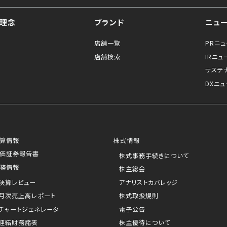
理念
ブランド
ニュ
店舗一覧
PRニ
店舗検索
IRニュ
サステ
DXニュ
算情報
株式情報
価証券報告書
株式事務手続きについて
務情報
株主総会
決算レビュー
アナリストカバレッジ
月次売上高レポート
株式取扱規則
チャートジェネレータ
電子公告
連結財務諸表
株主優待について