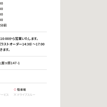
働きがいのある職場環境
30
ディス
30
人材基本データ
30
労働安全衛生への取り組み
30
サプライチェーンマネジメント
0分前
社会貢献活動
10:00から営業いたします。
（ラストオーダー14:30）～17:00
きます。
ヶ原147-1
駐車場
サービス
ドライブスルー