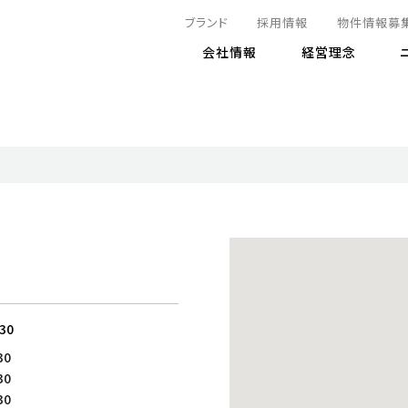
ブランド
採用情報
物件情報募
会社情報
経営理念
IRニュース
決算情報
地球とともに
サステナビリティニュース
株式
責任
方針・マネジメント体制
株式事
コーポ
リティ
有価証券報告書
気候変動への対応
株主総
コンプ
財務情報
資源循環に向けて
アナリ
リスク
リティ
決算レビュー
エネルギー使用量の削減
株式取
リスク
DX
月次売上高レポート
自然との共生
電子公
サステ
チャートジェネレータ
株主優
人と社会とともに
GRI
でとこれから～
連結財務諸表
免責事
:30
商品・サービス
ESG
30
IRカ
人材の育成
外部
30
ダイバーシティの推進
株主
30