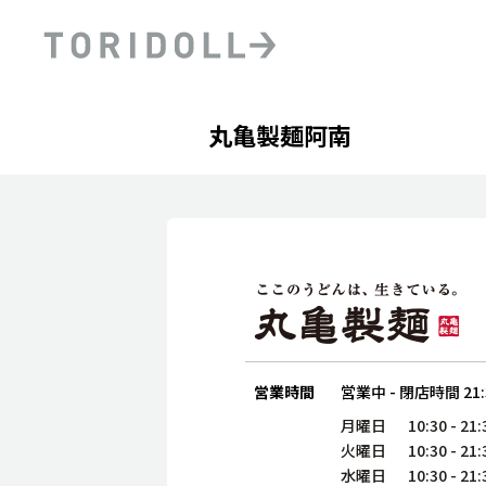
Skip to content
Return to Nav
Day of the Week
phone
Hours
丸亀製麺阿南
PRニュース
中長期経営計画
ライブラリ
ファイナンス戦略
トリドールのサステナビ
デジタルトランス
粟田社長が語る
フォーメーション戦略
トリドールのサステナビ
粟田社長が語るトリドール
ステークホルダーとの
コミュニケーション
DXビジョン2028
トリドールのDX ～これま
営業時間
営業中
-
閉店時間
21
月曜日
10:30
-
21:
火曜日
10:30
-
21:
水曜日
10:30
-
21: