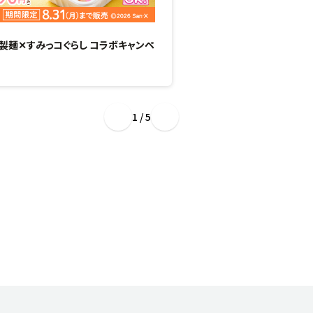
製麺✕すみっコぐらし コラボキャンペ
“ぷるもち新食感”のひん
場！
1 / 5