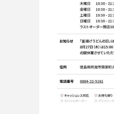
木曜日
10:30
-
21:
金曜日
10:30
-
21:
土曜日
10:30
-
21:
日曜日
10:30
-
21:
ラストオーダー閉店3
お知らせ
「釜揚げうどんの日」は
8月27日（木）は15:00
の間休業させていただ
住所
徳島県阿南市領家町火屋
電話番号
0884-22-5161
キャッシュレス対応
お持ち帰り
モバイルオーダー
デリバリー