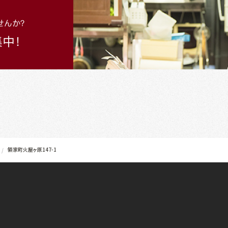
領家町火屋ヶ原147-1