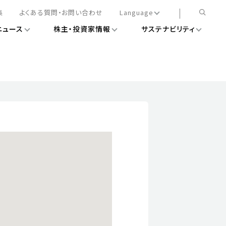
集
よくある質問・お問い合わせ
Language
ニュース
株主・投資家情報
サステナビリティ
日本語
English
簡体中文
情報
ある経営基盤の構築
DXニュース
務手続きについて
レート・ガバナンス
会
ライアンス
ストカバレッジ
マネジメント
扱規則
情報
告
ィナビリティデータ
待について
スタンダード対照表
項
調査用インデックス
レンダー
評価
通信