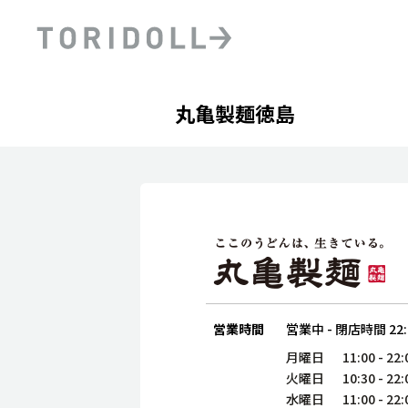
Skip to content
Return to Nav
Day of the Week
phone
Hours
丸亀製麺徳島
PRニュース
中長期経営計画
ライブラリ
ファイナンス戦略
トリドールのサステナビ
デジタルトランス
粟田社長が語る
フォーメーション戦略
トリドールのサステナビ
粟田社長が語るトリドール
ステークホルダーとの
コミュニケーション
DXビジョン2028
トリドールのDX ～これま
営業時間
営業中
-
閉店時間
22
月曜日
11:00
-
22:
火曜日
10:30
-
22:
水曜日
11:00
-
22: