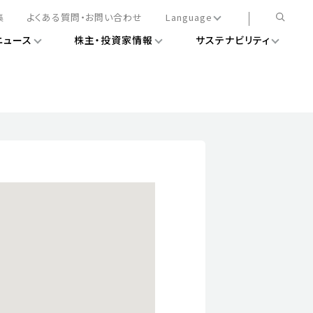
集
よくある質問・お問い合わせ
Language
ニュース
株主・投資家情報
サステナビリティ
日本語
English
簡体中文
情報
ある経営基盤の構築
DXニュース
務手続きについて
レート・ガバナンス
会
ライアンス
ストカバレッジ
マネジメント
扱規則
情報
告
ィナビリティデータ
待について
スタンダード対照表
項
調査用インデックス
レンダー
評価
通信