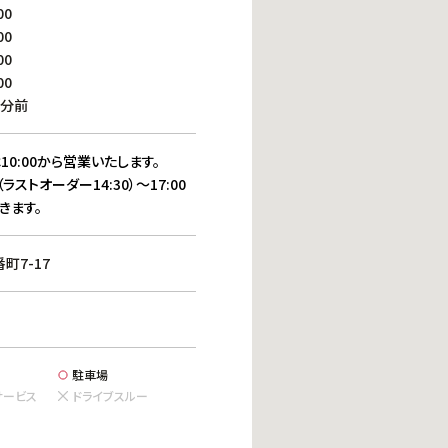
働きがいのある職場環境
00
ディス
00
人材基本データ
00
労働安全衛生への取り組み
00
サプライチェーンマネジメント
0分前
社会貢献活動
10:00から営業いたします。
（ラストオーダー14:30）～17:00
きます。
町7-17
駐車場
サービス
ドライブスルー