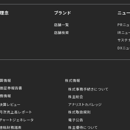
理念
ブランド
ニュ
店舗一覧
PRニ
店舗検索
IRニュ
サステ
DXニュ
算情報
株式情報
価証券報告書
株式事務手続きについて
務情報
株主総会
決算レビュー
アナリストカバレッジ
月次売上高レポート
株式取扱規則
チャートジェネレータ
電子公告
連結財務諸表
株主優待について