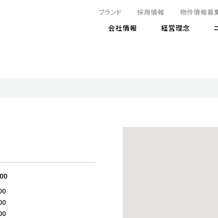
ブランド
採用情報
物件情報募
会社情報
経営理念
IRニュース
決算情報
地球とともに
サステナビリティニュース
株式
責任
方針・マネジメント体制
株式事
コーポ
リティ
有価証券報告書
気候変動への対応
株主総
コンプ
財務情報
資源循環に向けて
アナリ
リスク
リティ
決算レビュー
エネルギー使用量の削減
株式取
リスク
DX
月次売上高レポート
自然との共生
電子公
サステ
チャートジェネレータ
株主優
人と社会とともに
GRI
でとこれから～
連結財務諸表
免責事
:00
商品・サービス
ESG
00
IRカ
人材の育成
外部
00
ダイバーシティの推進
株主
00