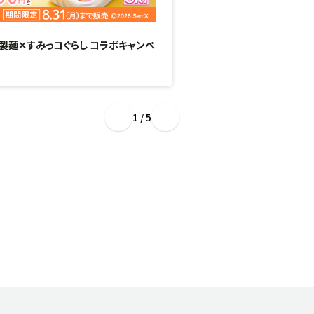
製麺✕すみっコぐらし コラボキャンペ
“ぷるもち新食感”のひん
場！
1 / 5