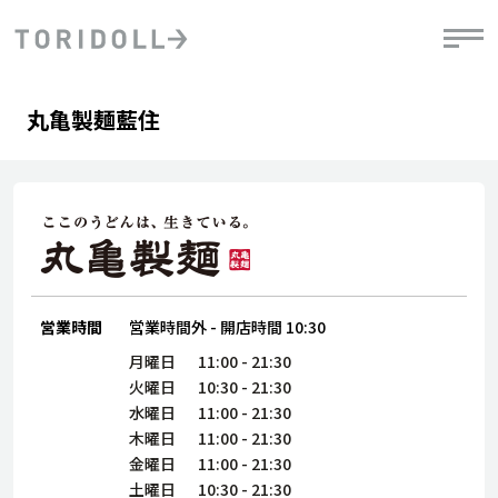
Skip to content
Return to Nav
Day of the Week
phone
Hours
丸亀製麺藍住
PRニュース
中長期経営計画
ライブラリ
IRニュース
決
地
方針
ファイナンス戦略
トリドールのサステナビリティ
有
気
デジタルトランス
粟田社長が語る
財
資
会社情報
フォーメーション戦略
トリドールのサステナビリティ
決
エ
粟田社長が語るトリドールDX
ステークホルダーとの
月
自
経営理念
コミュニケーション
DXビジョン2028
営業時間
営業時間外
-
開店時間
10:30
チ
人
トリドールのDX ～これまでとこれから～
連
月曜日
11:00
-
21:30
ニュース
商品
火曜日
10:30
-
21:30
人
水曜日
11:00
-
21:30
株主・投資家情報
木曜日
11:00
-
21:30
ダ
金曜日
11:00
-
21:30
働
土曜日
10:30
-
21:30