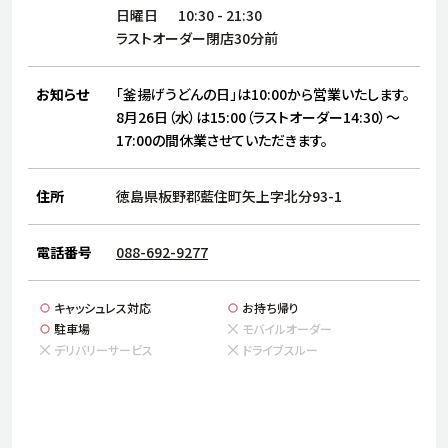
サステナビリティ
人
日曜日
10:30
-
21:30
労
ラストオーダー閉店30分前
サプ
ブランド
店舗検索
社
お知らせ
「釜揚げうどんの日」は10:00から営業いたします。
店舗一覧
採用情報
8月26日（水）は15:00（ラストオーダー14:30）～
17:00の間休業させていただきます。
よくある質問・お問い合わせ
住所
徳島県板野郡藍住町矢上字北分93-1
日本語
English
简体中文
電話番号
088-692-9277
キャッシュレス対応
お持ち帰り
駐車場
モバイルオーダー
デリバリーサービス
ドライブスルー