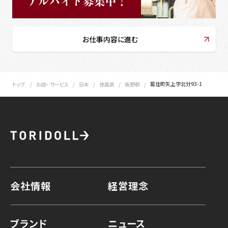
お仕事内容に進む
藍住町矢上字北分93-1
トップ
お店・ サービス
日本
徳島県
板野郡
会社情報
経営理念
ブランド
ニュース