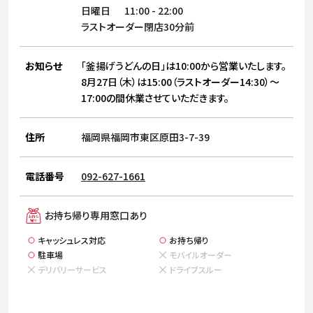
サステナビリティ
人
日曜日
11:00
-
22:00
労
ラストオーダー閉店30分前
サプ
ブランド
店舗検索
社
お知らせ
「釜揚げうどんの日」は10:00から営業いたします。
店舗一覧
採用情報
8月27日（木）は15:00（ラストオーダー14:30）～
17:00の間休業させていただきます。
よくある質問・お問い合わせ
住所
福岡県福岡市東区原田3-7-39
日本語
English
简体中文
電話番号
092-627-1661
お持ち帰り専用窓口あり
キャッシュレス対応
お持ち帰り
駐車場
モバイルオーダー
デリバリーサービス
ドライブスルー