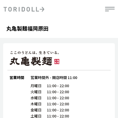
Skip to content
Return to Nav
Day of the Week
phone
Hours
丸亀製麺福岡原田
PRニュース
中長期経営計画
ライブラリ
IRニュース
決
地
方針
ファイナンス戦略
トリドールのサステナビリティ
有
気
デジタルトランス
粟田社長が語る
財
資
会社情報
フォーメーション戦略
トリドールのサステナビリティ
決
エ
粟田社長が語るトリドールDX
ステークホルダーとの
月
自
経営理念
コミュニケーション
DXビジョン2028
営業時間
営業時間外
-
開店時間
11:00
チ
人
トリドールのDX ～これまでとこれから～
連
月曜日
11:00
-
22:00
ニュース
商品
火曜日
11:00
-
22:00
人
水曜日
11:00
-
22:00
株主・投資家情報
木曜日
11:00
-
22:00
ダ
金曜日
11:00
-
22:00
働
土曜日
11:00
-
22:00