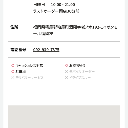
サステナビリティ
人
日曜日
10:00
-
21:00
労
ラストオーダー閉店30分前
サプ
ブランド
店舗検索
社
住所
福岡県糟屋郡粕屋町酒殿字老ノ木192-1イオンモ
店舗一覧
採用情報
ール福岡2F
よくある質問・お問い合わせ
電話番号
092-939-7375
日本語
English
简体中文
キャッシュレス対応
お持ち帰り
駐車場
モバイルオーダー
デリバリーサービス
ドライブスルー