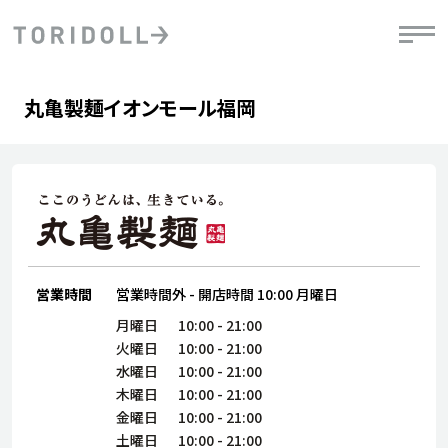
Skip to content
Return to Nav
Day of the Week
phone
Hours
丸亀製麺イオンモール福岡
PRニュース
中長期経営計画
ライブラリ
IRニュース
決
地
方針
ファイナンス戦略
トリドールのサステナビリティ
有
気
デジタルトランス
粟田社長が語る
財
資
会社情報
フォーメーション戦略
トリドールのサステナビリティ
決
エ
粟田社長が語るトリドールDX
ステークホルダーとの
月
自
経営理念
コミュニケーション
DXビジョン2028
営業時間
営業時間外
-
開店時間
10:00
月曜日
チ
人
トリドールのDX ～これまでとこれから～
連
月曜日
10:00
-
21:00
ニュース
商品
火曜日
10:00
-
21:00
人
水曜日
10:00
-
21:00
株主・投資家情報
木曜日
10:00
-
21:00
ダ
金曜日
10:00
-
21:00
働
土曜日
10:00
-
21:00