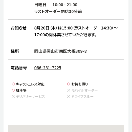
サステナビリティ
人
日曜日
10:00
-
21:00
労
ラストオーダー閉店30分前
サプ
ブランド
店舗検索
社
お知らせ
8月20日（木）は15:00（ラストオーダー14:30）～
店舗一覧
採用情報
17:00の間休業させていただきます。
よくある質問・お問い合わせ
住所
岡山県岡山市南区大福309-8
日本語
English
简体中文
電話番号
086-281-7225
キャッシュレス対応
お持ち帰り
駐車場
モバイルオーダー
デリバリーサービス
ドライブスルー