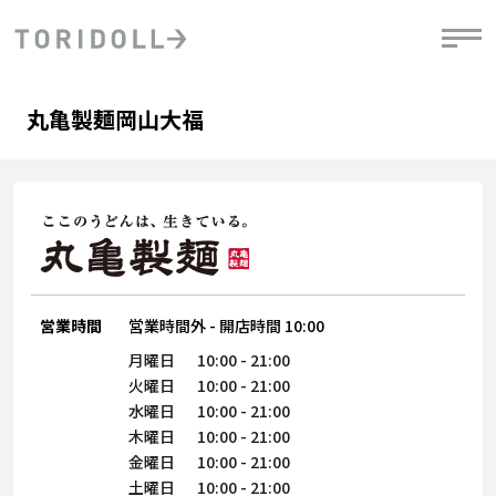
Skip to content
Return to Nav
Day of the Week
phone
Hours
丸亀製麺岡山大福
PRニュース
中長期経営計画
ライブラリ
IRニュース
決
地
方針
ファイナンス戦略
トリドールのサステナビリティ
有
気
デジタルトランス
粟田社長が語る
財
資
会社情報
フォーメーション戦略
トリドールのサステナビリティ
決
エ
粟田社長が語るトリドールDX
ステークホルダーとの
月
自
経営理念
コミュニケーション
DXビジョン2028
営業時間
営業時間外
-
開店時間
10:00
チ
人
トリドールのDX ～これまでとこれから～
連
月曜日
10:00
-
21:00
ニュース
商品
火曜日
10:00
-
21:00
人
水曜日
10:00
-
21:00
株主・投資家情報
木曜日
10:00
-
21:00
ダ
金曜日
10:00
-
21:00
働
土曜日
10:00
-
21:00