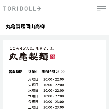
Skip to content
Return to Nav
Day of the Week
phone
Hours
丸亀製麺岡山高柳
PRニュース
中長期経営計画
ライブラリ
IRニュース
決
地
方針
ファイナンス戦略
トリドールのサステナビリティ
有
気
デジタルトランス
粟田社長が語る
財
資
会社情報
フォーメーション戦略
トリドールのサステナビリティ
決
エ
粟田社長が語るトリドールDX
ステークホルダーとの
月
自
経営理念
コミュニケーション
DXビジョン2028
営業時間
営業中
-
閉店時間
23:00
チ
人
トリドールのDX ～これまでとこれから～
連
月曜日
10:00
-
22:00
ニュース
商品
火曜日
10:00
-
22:00
人
水曜日
10:00
-
22:00
株主・投資家情報
木曜日
10:00
-
22:00
ダ
金曜日
10:00
-
23:00
働
土曜日
10:00
-
23:00