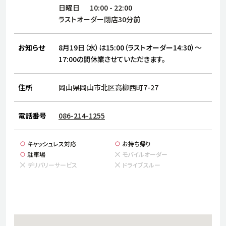
サステナビリティ
人
日曜日
10:00
-
22:00
労
ラストオーダー閉店30分前
サプ
ブランド
店舗検索
社
お知らせ
8月19日（水）は15:00（ラストオーダー14:30）～
店舗一覧
採用情報
17:00の間休業させていただきます。
よくある質問・お問い合わせ
住所
岡山県岡山市北区高柳西町7-27
日本語
English
简体中文
電話番号
086-214-1255
キャッシュレス対応
お持ち帰り
駐車場
モバイルオーダー
デリバリーサービス
ドライブスルー