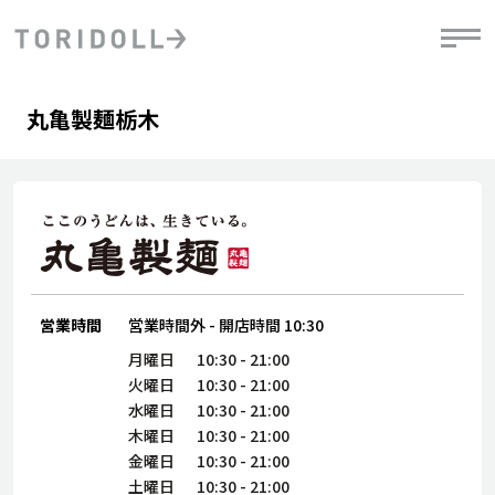
Skip to content
Return to Nav
Day of the Week
phone
Hours
丸亀製麺栃木
PRニュース
中長期経営計画
ライブラリ
IRニュース
決
地
方針
ファイナンス戦略
トリドールのサステナビリティ
有
気
デジタルトランス
粟田社長が語る
財
資
会社情報
フォーメーション戦略
トリドールのサステナビリティ
決
エ
粟田社長が語るトリドールDX
ステークホルダーとの
月
自
経営理念
コミュニケーション
DXビジョン2028
営業時間
営業時間外
-
開店時間
10:30
チ
人
トリドールのDX ～これまでとこれから～
連
月曜日
10:30
-
21:00
ニュース
商品
火曜日
10:30
-
21:00
人
水曜日
10:30
-
21:00
株主・投資家情報
木曜日
10:30
-
21:00
ダ
金曜日
10:30
-
21:00
働
土曜日
10:30
-
21:00