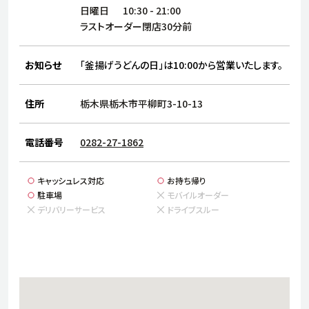
サステナビリティ
人
日曜日
10:30
-
21:00
労
ラストオーダー閉店30分前
サプ
ブランド
店舗検索
社
お知らせ
「釜揚げうどんの日」は10:00から営業いたします。
店舗一覧
採用情報
よくある質問・お問い合わせ
住所
栃木県栃木市平柳町3-10-13
電話番号
0282-27-1862
日本語
English
简体中文
キャッシュレス対応
お持ち帰り
駐車場
モバイルオーダー
デリバリーサービス
ドライブスルー