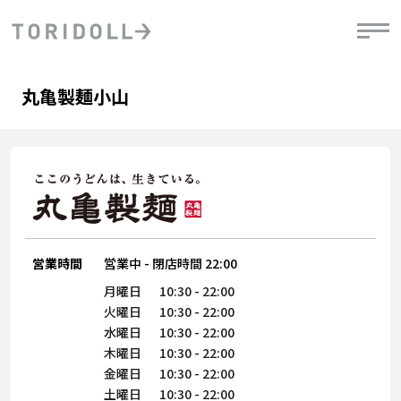
Skip to content
Return to Nav
Day of the Week
phone
Hours
丸亀製麺小山
PRニュース
中長期経営計画
ライブラリ
IRニュース
決
地
方針
ファイナンス戦略
トリドールのサステナビリティ
有
気
デジタルトランス
粟田社長が語る
財
資
会社情報
フォーメーション戦略
トリドールのサステナビリティ
決
エ
粟田社長が語るトリドールDX
ステークホルダーとの
月
自
経営理念
コミュニケーション
DXビジョン2028
営業時間
営業中
-
閉店時間
22:00
チ
人
トリドールのDX ～これまでとこれから～
連
月曜日
10:30
-
22:00
ニュース
商品
火曜日
10:30
-
22:00
人
水曜日
10:30
-
22:00
株主・投資家情報
木曜日
10:30
-
22:00
ダ
金曜日
10:30
-
22:00
働
土曜日
10:30
-
22:00