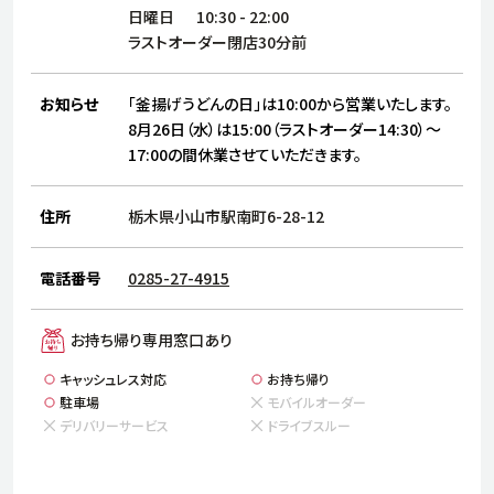
サステナビリティ
人
日曜日
10:30
-
22:00
労
ラストオーダー閉店30分前
サプ
ブランド
店舗検索
社
お知らせ
「釜揚げうどんの日」は10:00から営業いたします。
店舗一覧
採用情報
8月26日（水）は15:00（ラストオーダー14:30）～
17:00の間休業させていただきます。
よくある質問・お問い合わせ
住所
栃木県小山市駅南町6-28-12
日本語
English
简体中文
電話番号
0285-27-4915
お持ち帰り専用窓口あり
キャッシュレス対応
お持ち帰り
駐車場
モバイルオーダー
デリバリーサービス
ドライブスルー