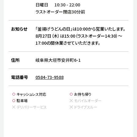
サステナビリティ
人
日曜日
10:30
-
22:00
労
ラストオーダー閉店30分前
サプ
ブランド
店舗検索
社
お知らせ
「釜揚げうどんの日」は10:00から営業いたします。
店舗一覧
採用情報
8月27日（木）は15:00（ラストオーダー14:30）～
17:00の間休業させていただきます。
よくある質問・お問い合わせ
住所
岐阜県大垣市安井町6-1
日本語
English
简体中文
電話番号
0584-73-9588
キャッシュレス対応
お持ち帰り
駐車場
モバイルオーダー
デリバリーサービス
ドライブスルー