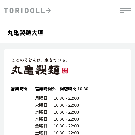
Skip to content
Return to Nav
Day of the Week
phone
Hours
丸亀製麺大垣
PRニュース
中長期経営計画
ライブラリ
IRニュース
決
地
方針
ファイナンス戦略
トリドールのサステナビリティ
有
気
デジタルトランス
粟田社長が語る
財
資
会社情報
フォーメーション戦略
トリドールのサステナビリティ
決
エ
粟田社長が語るトリドールDX
ステークホルダーとの
月
自
経営理念
コミュニケーション
DXビジョン2028
営業時間
営業時間外
-
開店時間
10:30
チ
人
トリドールのDX ～これまでとこれから～
連
月曜日
10:30
-
22:00
ニュース
商品
火曜日
10:30
-
22:00
人
水曜日
10:30
-
22:00
株主・投資家情報
木曜日
10:30
-
22:00
ダ
金曜日
10:30
-
22:00
働
土曜日
10:30
-
22:00