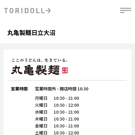
Skip to content
Return to Nav
Day of the Week
phone
Hours
丸亀製麺日立大沼
PRニュース
中長期経営計画
ライブラリ
IRニュース
決
地
方針
ファイナンス戦略
トリドールのサステナビリティ
有
気
デジタルトランス
粟田社長が語る
財
資
会社情報
フォーメーション戦略
トリドールのサステナビリティ
決
エ
粟田社長が語るトリドールDX
ステークホルダーとの
月
自
経営理念
コミュニケーション
DXビジョン2028
営業時間
営業時間外
-
開店時間
10:30
チ
人
トリドールのDX ～これまでとこれから～
連
月曜日
10:30
-
21:00
ニュース
商品
火曜日
10:30
-
22:00
人
水曜日
10:30
-
21:00
株主・投資家情報
木曜日
10:30
-
21:00
ダ
金曜日
10:30
-
21:00
働
土曜日
10:30
-
22:00