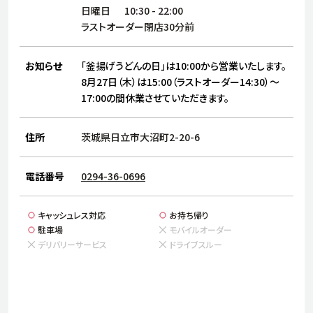
サステナビリティ
人
日曜日
10:30
-
22:00
労
ラストオーダー閉店30分前
サプ
ブランド
店舗検索
社
お知らせ
「釜揚げうどんの日」は10:00から営業いたします。
店舗一覧
採用情報
8月27日（木）は15:00（ラストオーダー14:30）～
17:00の間休業させていただきます。
よくある質問・お問い合わせ
住所
茨城県日立市大沼町2-20-6
日本語
English
简体中文
電話番号
0294-36-0696
キャッシュレス対応
お持ち帰り
駐車場
モバイルオーダー
デリバリーサービス
ドライブスルー