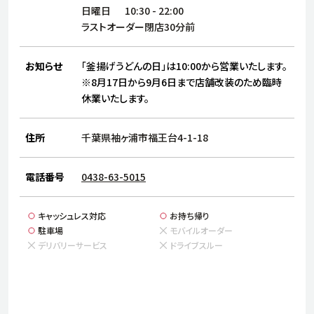
サステナビリティ
人
日曜日
10:30
-
22:00
労
ラストオーダー閉店30分前
サプ
ブランド
店舗検索
社
お知らせ
「釜揚げうどんの日」は10:00から営業いたします。
店舗一覧
採用情報
※8月17日から9月6日まで店舗改装のため臨時
休業いたします。
よくある質問・お問い合わせ
住所
千葉県袖ヶ浦市福王台4-1-18
日本語
English
简体中文
電話番号
0438-63-5015
キャッシュレス対応
お持ち帰り
駐車場
モバイルオーダー
デリバリーサービス
ドライブスルー