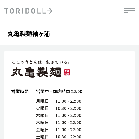
Skip to content
Return to Nav
Day of the Week
phone
Hours
丸亀製麺袖ヶ浦
PRニュース
中長期経営計画
ライブラリ
IRニュース
決
地
方針
ファイナンス戦略
トリドールのサステナビリティ
有
気
デジタルトランス
粟田社長が語る
財
資
会社情報
フォーメーション戦略
トリドールのサステナビリティ
決
エ
粟田社長が語るトリドールDX
ステークホルダーとの
月
自
経営理念
コミュニケーション
DXビジョン2028
営業時間
営業中
-
閉店時間
22:00
チ
人
トリドールのDX ～これまでとこれから～
連
月曜日
11:00
-
22:00
ニュース
商品
火曜日
10:30
-
22:00
人
水曜日
11:00
-
22:00
株主・投資家情報
木曜日
11:00
-
22:00
ダ
金曜日
11:00
-
22:00
働
土曜日
10:30
-
22:00