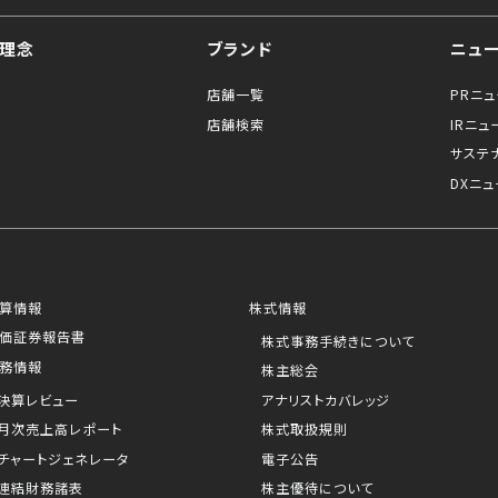
理念
ブランド
ニュ
店舗一覧
PRニ
店舗検索
IRニュ
サステ
DXニュ
算情報
株式情報
価証券報告書
株式事務手続きについて
務情報
株主総会
決算レビュー
アナリストカバレッジ
月次売上高レポート
株式取扱規則
チャートジェネレータ
電子公告
連結財務諸表
株主優待について