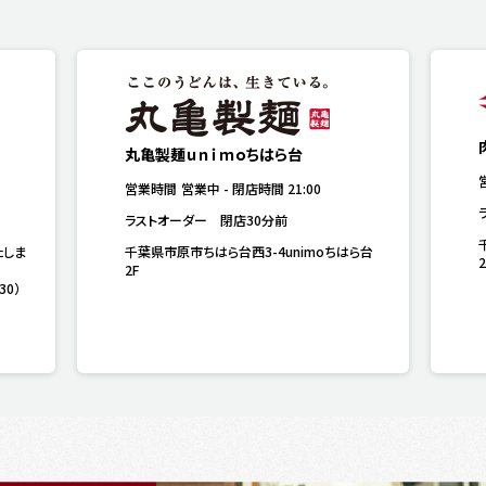
丸亀製麺ｕｎｉｍｏちはら台
営業時間
営業中
-
閉店時間
21:00
ラストオーダー　閉店30分前
たしま
千葉県市原市ちはら台西3-4unimoちはら台
2
2F
30）