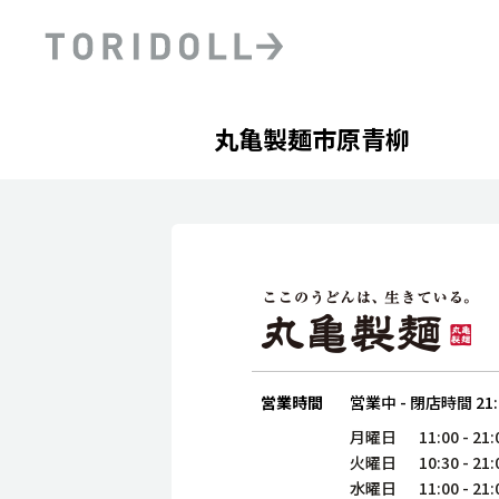
Skip to content
Return to Nav
Day of the Week
phone
Hours
丸亀製麺市原青柳
PRニュース
中長期経営計画
ライブラリ
ファイナンス戦略
トリドールのサステナビ
デジタルトランス
粟田社長が語る
フォーメーション戦略
トリドールのサステナビ
粟田社長が語るトリドール
ステークホルダーとの
コミュニケーション
DXビジョン2028
トリドールのDX ～これま
営業時間
営業中
-
閉店時間
21
月曜日
11:00
-
21:
火曜日
10:30
-
21:
水曜日
11:00
-
21: