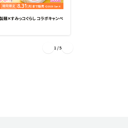
製麺✕すみっコぐらし コラボキャンペ
“ぷるもち新食感”のひん
場！
1 / 5