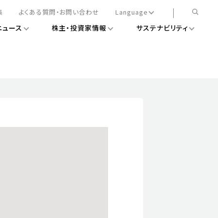
集
よくある質問・お問い合わせ
Language
ニュース
株主・投資家情報
サステナビリティ
日本語
English
簡体中文
情報
ある経営基盤の構築
DXニュース
務手続きについて
レート・ガバナンス
会
ライアンス
ストカバレッジ
マネジメント
扱規則
情報
告
ィナビリティデータ
待について
スタンダード対照表
項
調査用インデックス
レンダー
評価
通信