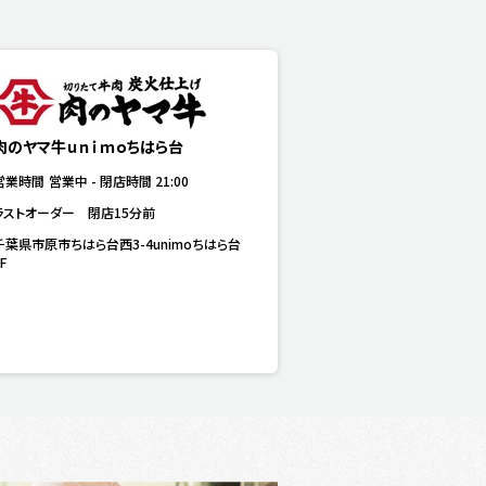
肉のヤマ牛ｕｎｉｍｏちはら台
営業時間
営業中
-
閉店時間
21:00
ラストオーダー　閉店15分前
千葉県市原市ちはら台西3-4unimoちはら台
F