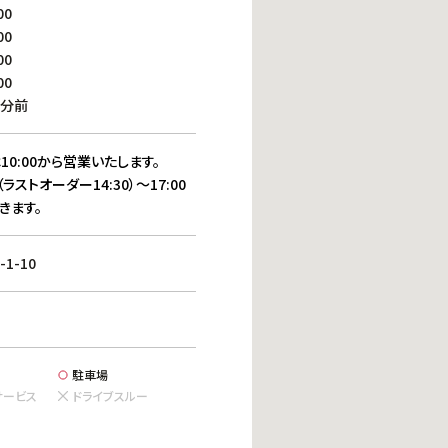
働きがいのある職場環境
00
ディス
00
人材基本データ
00
労働安全衛生への取り組み
00
サプライチェーンマネジメント
0分前
社会貢献活動
10:00から営業いたします。
（ラストオーダー14:30）～17:00
きます。
1-10
駐車場
サービス
ドライブスルー