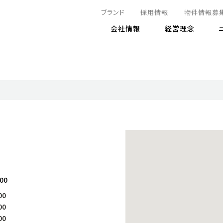
ブランド
採用情報
物件情報募
会社情報
経営理念
IRニュース
決算情報
地球とともに
サステナビリティニュース
株式
責任
方針・マネジメント体制
株式事
コーポ
リティ
有価証券報告書
気候変動への対応
株主総
コンプ
財務情報
資源循環に向けて
アナリ
リスク
リティ
決算レビュー
エネルギー使用量の削減
株式取
リスク
DX
月次売上高レポート
自然との共生
電子公
サステ
チャートジェネレータ
株主優
人と社会とともに
GRI
でとこれから～
連結財務諸表
免責事
:00
商品・サービス
ESG
00
IRカ
人材の育成
外部
00
ダイバーシティの推進
株主
00