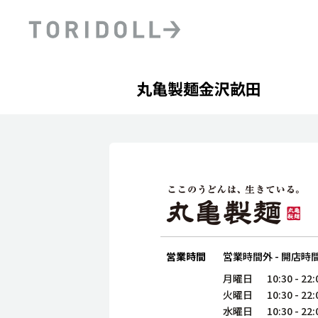
Skip to content
Return to Nav
Day of the Week
phone
Hours
丸亀製麺金沢畝田
PRニュース
中長期経営計画
ライブラリ
ファイナンス戦略
トリドールのサステナビ
デジタルトランス
粟田社長が語る
フォーメーション戦略
トリドールのサステナビ
粟田社長が語るトリドール
ステークホルダーとの
コミュニケーション
DXビジョン2028
トリドールのDX ～これま
営業時間
営業時間外
-
開店時
月曜日
10:30
-
22:
火曜日
10:30
-
22:
水曜日
10:30
-
22: