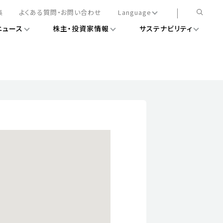
集
よくある質問・お問い合わせ
Language
ニュース
株主・投資家情報
サステナビリティ
日本語
English
簡体中文
情報
ある経営基盤の構築
DXニュース
務手続きについて
レート・ガバナンス
会
ライアンス
ストカバレッジ
マネジメント
扱規則
情報
告
ィナビリティデータ
待について
スタンダード対照表
項
調査用インデックス
レンダー
評価
通信