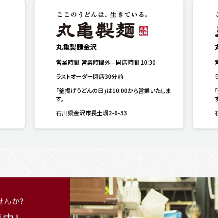
丸亀製麺金沢
営業時間
営業時間外
-
開店時間
10:30
ラストオーダー閉店30分前
「釜揚げうどんの日」は10:00から営業いたしま
す。
石川県金沢市長土塀2-6-33