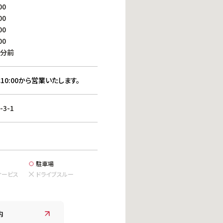
働きがいのある職場環境
00
ディス
00
人材基本データ
00
労働安全衛生への取り組み
00
サプライチェーンマネジメント
0分前
社会貢献活動
10:00から営業いたします。
3-1
駐車場
サービス
ドライブスルー
内