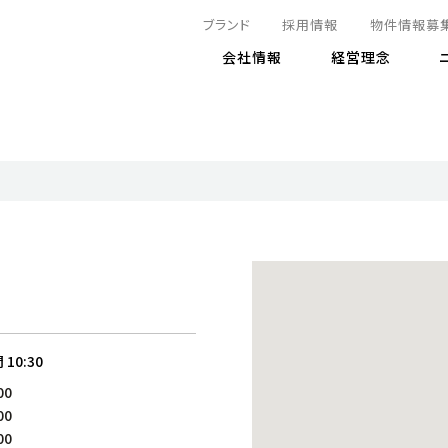
ブランド
採用情報
物件情報募
会社情報
経営理念
IRニュース
決算情報
地球とともに
サステナビリティニュース
株式
責任
方針・マネジメント体制
株式事
コーポ
リティ
有価証券報告書
気候変動への対応
株主総
コンプ
財務情報
資源循環に向けて
アナリ
リスク
リティ
決算レビュー
エネルギー使用量の削減
株式取
リスク
DX
月次売上高レポート
自然との共生
電子公
サステ
チャートジェネレータ
株主優
人と社会とともに
GRI
でとこれから～
連結財務諸表
免責事
間
10:30
商品・サービス
ESG
00
IRカ
人材の育成
外部
00
ダイバーシティの推進
株主
00