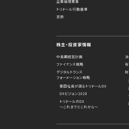
企業倫理憲章
トリドール行動基準
定款
株主・投資家情報
中長期経営計画
決
ファイナンス戦略
有
デジタルトランス
財
フォーメーション戦略
粟田社長が語るトリドールDX
DXビジョン2028
トリドールのDX
～これまでとこれから～