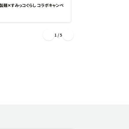
製麺✕すみっコぐらし コラボキャンペ
“ぷるもち新食感”のひん
場！
1 / 5