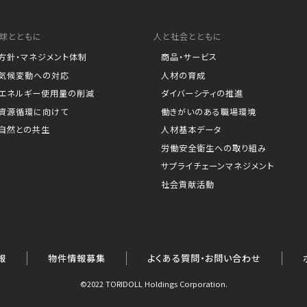
球とともに
人と社会とともに
方針・マネジメント体制
商品・サービス
気候変動への対応
人材の育成
エネルギー使用量の削減
ダイバーシティの推進
資源循環に向けて
働きがいのある職場環境
自然との共生
人材基本データ
労働安全衛生への取り組み
サプライチェーンマネジメント
社会貢献活動
報
物件情報募集
よくある質問・お問い合わせ
©2022 TORIDOLL Holdings Corporation.