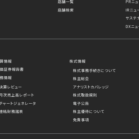
店舗一覧
PRニ
店舗検索
IRニュ
サステ
DXニュ
算情報
株式情報
価証券報告書
株式事務手続きについて
務情報
株主総会
決算レビュー
アナリストカバレッジ
月次売上高レポート
株式取扱規則
チャートジェネレータ
電子公告
連結財務諸表
株主優待について
免責事項