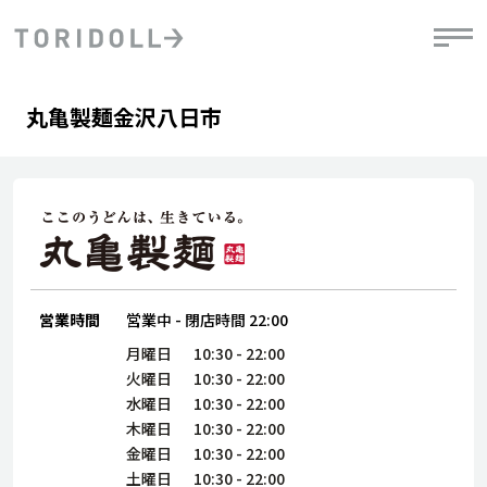
Skip to content
Return to Nav
Day of the Week
phone
Hours
丸亀製麺金沢八日市
PRニュース
中長期経営計画
ライブラリ
IRニュース
決
地
方針
ファイナンス戦略
トリドールのサステナビリティ
有
気
デジタルトランス
粟田社長が語る
財
資
会社情報
フォーメーション戦略
トリドールのサステナビリティ
決
エ
粟田社長が語るトリドールDX
ステークホルダーとの
月
自
経営理念
コミュニケーション
DXビジョン2028
営業時間
営業中
-
閉店時間
22:00
チ
人
トリドールのDX ～これまでとこれから～
連
月曜日
10:30
-
22:00
ニュース
商品
火曜日
10:30
-
22:00
人
水曜日
10:30
-
22:00
株主・投資家情報
木曜日
10:30
-
22:00
ダ
金曜日
10:30
-
22:00
働
土曜日
10:30
-
22:00