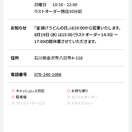
サステナビリティ
人
日曜日
10:30
-
22:00
労
ラストオーダー閉店30分前
サプ
ブランド
店舗検索
社
お知らせ
「釜揚げうどんの日」は10:00から営業いたします。
店舗一覧
採用情報
8月19日（水）は15:00（ラストオーダー14:30）～
17:00の間休業させていただきます。
よくある質問・お問い合わせ
住所
石川県金沢市八日市4-328
日本語
English
简体中文
電話番号
076-240-1066
キャッシュレス対応
お持ち帰り
駐車場
モバイルオーダー
デリバリーサービス
ドライブスルー