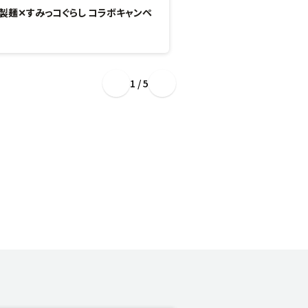
製麺✕すみっコぐらし コラボキャンペ
“ぷるもち新食感”のひん
場！
1 / 5