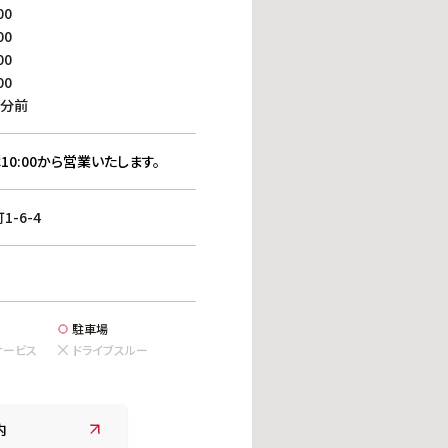
働きがいのある職場環境
00
ディス
00
人材基本データ
00
労働安全衛生への取り組み
00
サプライチェーンマネジメント
0分前
社会貢献活動
10:00から営業いたします。
-6-4
駐車場
サービス
ドライブスルー
内