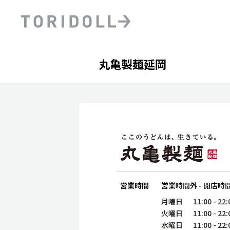
Skip to content
Return to Nav
Day of the Week
phone
Hours
丸亀製麺延岡
PRニュース
中長期経営計画
ライブラリ
ファイナンス戦略
トリドールのサステナビ
デジタルトランス
粟田社長が語る
フォーメーション戦略
トリドールのサステナビ
粟田社長が語るトリドール
ステークホルダーとの
コミュニケーション
DXビジョン2028
トリドールのDX ～これま
営業時間
営業時間外
-
開店時
月曜日
11:00
-
22:
火曜日
11:00
-
22:
水曜日
11:00
-
22: