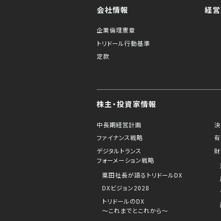
会社情報
経営
企業倫理憲章
トリドール行動基準
定款
株主・投資家情報
中長期経営計画
決
ファイナンス戦略
有
デジタルトランス
財
フォーメーション戦略
粟田社長が語るトリドールDX
DXビジョン2028
トリドールのDX
～これまでとこれから～