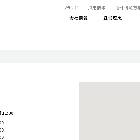
ブランド
採用情報
物件情報募
会社情報
経営理念
IRニュース
決算情報
地球とともに
サステナビリティニュース
株式
責任
方針・マネジメント体制
株式事
コーポ
リティ
有価証券報告書
気候変動への対応
株主総
コンプ
財務情報
資源循環に向けて
アナリ
リスク
リティ
決算レビュー
エネルギー使用量の削減
株式取
リスク
DX
月次売上高レポート
自然との共生
電子公
サステ
チャートジェネレータ
株主優
人と社会とともに
GRI
でとこれから～
連結財務諸表
免責事
間
11:00
商品・サービス
ESG
00
IRカ
人材の育成
外部
00
ダイバーシティの推進
株主
00