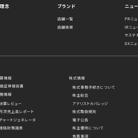
理念
ブランド
ニュ
店舗一覧
PRニ
店舗検索
IRニュ
サステ
DXニュ
算情報
株式情報
価証券報告書
株式事務手続きについて
務情報
株主総会
決算レビュー
アナリストカバレッジ
月次売上高レポート
株式取扱規則
チャートジェネレータ
電子公告
連結財務諸表
株主優待について
免責事項