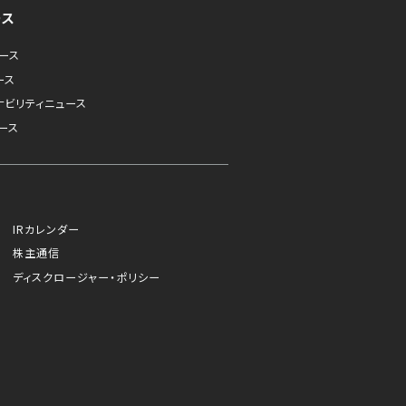
ース
ュース
ース
ナビリティニュース
ース
IRカレンダー
株主通信
ディスクロージャー・ポリシー