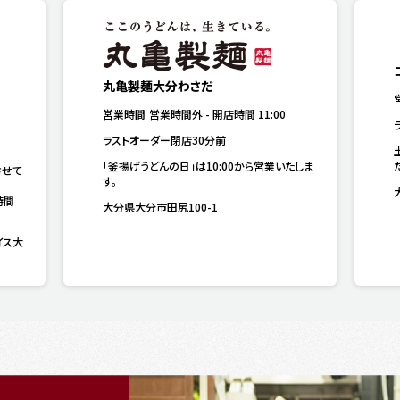
丸亀製麺大分わさだ
営業時間
営業時間外
-
開店時間
11:00
ラストオーダー閉店30分前
「釜揚げうどんの日」は10:00から営業いたしま
させて
す。
時間
大分県大分市田尻100-1
イス大