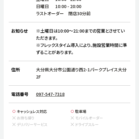
サステナビリティ
人
日曜日
10:00
-
20:00
労
ラストオーダー 閉店30分前
サプ
ブランド
店舗検索
社
お知らせ
※土曜日は10:00～21:00までの営業とさせてい
店舗一覧
採用情報
ただきます。
よくある質問・お問い合わせ
※フレックスタイム導入により、施設営業時間に準
ずることがあります。
日本語
English
简体中文
住所
大分県大分市公園通り西2-1パークプレイス大分
2F
電話番号
097-547-7318
キャッシュレス対応
駐車場
お持ち帰り
モバイルオーダー
デリバリーサービス
ドライブスルー