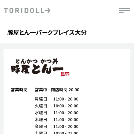
Skip to content
Return to Nav
Day of the Week
phone
Hours
豚屋とん一パークプレイス大分
PRニュース
中長期経営計画
ライブラリ
IRニュース
決
地
方針
ファイナンス戦略
トリドールのサステナビリティ
有
気
デジタルトランス
粟田社長が語る
財
資
会社情報
フォーメーション戦略
トリドールのサステナビリティ
決
エ
粟田社長が語るトリドールDX
ステークホルダーとの
月
自
経営理念
コミュニケーション
DXビジョン2028
チ
営業時間
営業中
-
閉店時間
20:00
人
トリドールのDX ～これまでとこれから～
連
月曜日
11:00
-
20:00
ニュース
商品
火曜日
10:00
-
20:00
人
水曜日
11:00
-
20:00
株主・投資家情報
ダ
木曜日
11:00
-
20:00
金曜日
11:00
-
20:00
働
土曜日
10:00
-
21:00