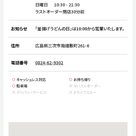
サステナビリティ
人
日曜日
10:30
-
21:30
労
ラストオーダー閉店30分前
サプ
ブランド
店舗検索
社
お知らせ
「釜揚げうどんの日」は10:00から営業いたします。
店舗一覧
採用情報
よくある質問・お問い合わせ
住所
広島県三次市南畑敷町261-6
電話番号
0824-62-9302
日本語
English
简体中文
キャッシュレス対応
お持ち帰り
駐車場
モバイルオーダー
デリバリーサービス
ドライブスルー