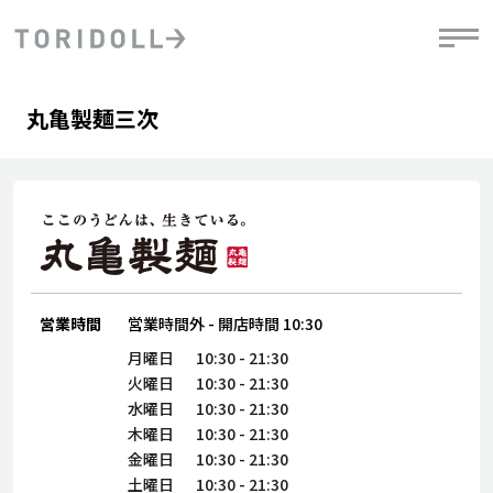
Skip to content
Return to Nav
Day of the Week
phone
Hours
丸亀製麺三次
PRニュース
中長期経営計画
ライブラリ
IRニュース
決
地
方針
ファイナンス戦略
トリドールのサステナビリティ
有
気
デジタルトランス
粟田社長が語る
財
資
会社情報
フォーメーション戦略
トリドールのサステナビリティ
決
エ
粟田社長が語るトリドールDX
ステークホルダーとの
月
自
経営理念
コミュニケーション
DXビジョン2028
営業時間
営業時間外
-
開店時間
10:30
チ
人
トリドールのDX ～これまでとこれから～
連
月曜日
10:30
-
21:30
ニュース
商品
火曜日
10:30
-
21:30
人
水曜日
10:30
-
21:30
株主・投資家情報
木曜日
10:30
-
21:30
ダ
金曜日
10:30
-
21:30
働
土曜日
10:30
-
21:30