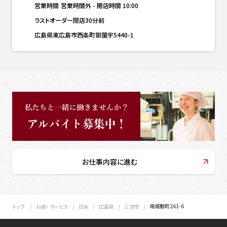
営業時間
営業時間外
-
開店時間
10:00
ラストオーダー閉店30分前
広島県東広島市西条町御薗宇5440-1
お仕事内容に進む
南畑敷町261-6
トップ
お店・ サービス
日本
広島県
三次市