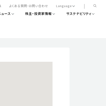
集
よくある質問・お問い合わせ
Language
ニュース
株主・投資家情報
サステナビリティ
日本語
English
簡体中文
情報
ある経営基盤の構築
DXニュース
務手続きについて
レート・ガバナンス
会
ライアンス
ストカバレッジ
マネジメント
扱規則
情報
告
ィナビリティデータ
待について
スタンダード対照表
項
調査用インデックス
レンダー
評価
通信