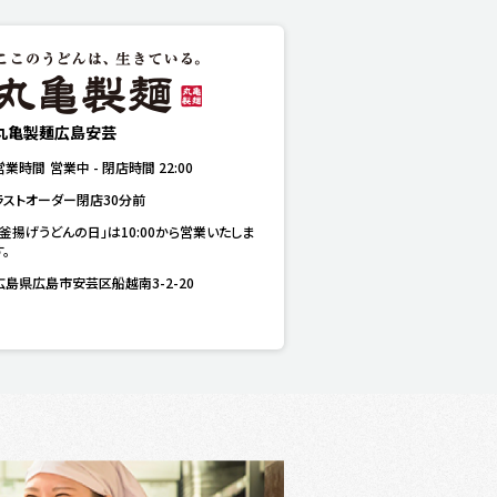
丸亀製麺広島安芸
営業時間
営業中
-
閉店時間
22:00
ラストオーダー閉店30分前
「釜揚げうどんの日」は10:00から営業いたしま
す。
広島県広島市安芸区船越南3-2-20