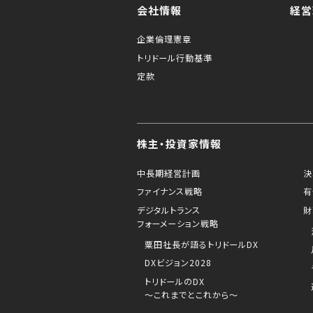
会社情報
経営
企業倫理憲章
トリドール行動基準
定款
株主・投資家情報
中長期経営計画
決
ファイナンス戦略
有
デジタルトランス
財
フォーメーション戦略
粟田社長が語るトリドールDX
DXビジョン2028
トリドールのDX
～これまでとこれから～