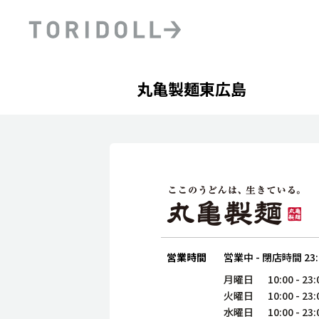
Skip to content
Return to Nav
Day of the Week
phone
Hours
丸亀製麺東広島
PRニュース
中長期経営計画
ライブラリ
ファイナンス戦略
トリドールのサステナビ
デジタルトランス
粟田社長が語る
フォーメーション戦略
トリドールのサステナビ
粟田社長が語るトリドール
ステークホルダーとの
コミュニケーション
DXビジョン2028
トリドールのDX ～これま
営業時間
営業中
-
閉店時間
23
月曜日
10:00
-
23:
火曜日
10:00
-
23:
水曜日
10:00
-
23: