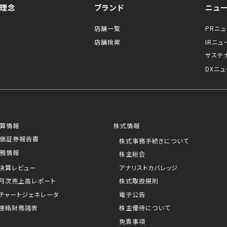
理念
ブランド
ニュ
店舗一覧
PRニ
店舗検索
IRニュ
サステ
DXニュ
算情報
株式情報
価証券報告書
株式事務手続きについて
務情報
株主総会
決算レビュー
アナリストカバレッジ
月次売上高レポート
株式取扱規則
チャートジェネレータ
電子公告
連結財務諸表
株主優待について
免責事項