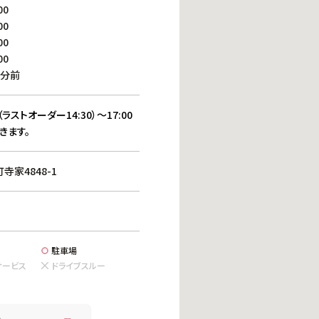
働きがいのある職場環境
00
ディス
00
人材基本データ
00
労働安全衛生への取り組み
00
サプライチェーンマネジメント
0分前
社会貢献活動
（ラストオーダー14:30）～17:00
きます。
家4848-1
駐車場
サービス
ドライブスルー