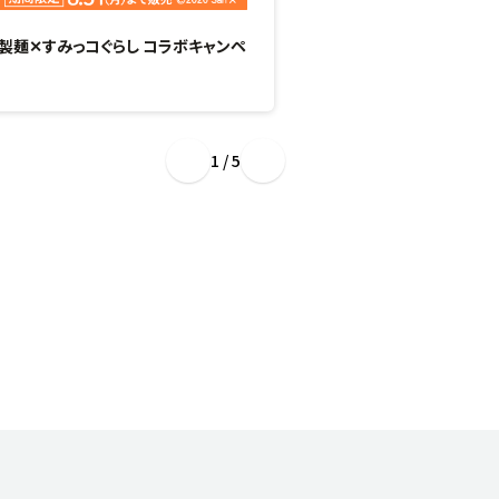
製麺✕すみっコぐらし コラボキャンペ
“ぷるもち新食感”のひん
場！
1 / 5