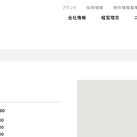
ブランド
採用情報
物件情報募
会社情報
経営理念
IRニュース
決算情報
地球とともに
サステナビリティニュース
株式
責任
方針・マネジメント体制
株式事
コーポ
リティ
有価証券報告書
気候変動への対応
株主総
コンプ
財務情報
資源循環に向けて
アナリ
リスク
リティ
決算レビュー
エネルギー使用量の削減
株式取
リスク
DX
月次売上高レポート
自然との共生
電子公
サステ
チャートジェネレータ
株主優
人と社会とともに
GRI
でとこれから～
連結財務諸表
免責事
:00
商品・サービス
ESG
00
IRカ
人材の育成
外部
00
ダイバーシティの推進
株主
00